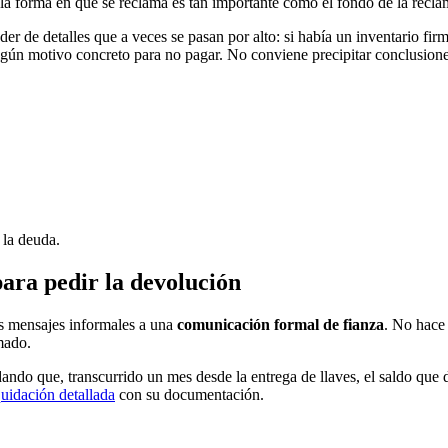
a forma en que se reclama es tan importante como el fondo de la recla
er de detalles que a veces se pasan por alto: si había un inventario firma
algún motivo concreto para no pagar. No conviene precipitar conclusione
 la deuda.
ra pedir la devolución
os mensajes informales a una
comunicación formal de fianza
. No hace 
amado.
dando que, transcurrido un mes desde la entrega de llaves, el saldo que 
quidación detallada
con su documentación.