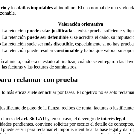
ario
y los
daños imputables
al inquilino. El uso normal de una vivienda
azonable.
Valoración orientativa
La retención
puede estar justificada
si existe prueba suficiente y liqu
La retención
puede ser defendible
si se acredita el daño, su imputaci
o
La retención suele ser
más discutible
, especialmente si no hay prueba
La retención puede resultar
cuestionable
y habrá que valorar su sopor
ía al inicio, cuál era el estado al finalizar, cuándo se entregaron las l
, las facturas y las lecturas de suministros.
 para reclamar con prueba
 lo más eficaz suele ser actuar por fases. El objetivo no es solo reclama
tificante de pago de la fianza, recibos de renta, facturas o justificante
r el mes del
art. 36 LAU
y, en su caso, el devengo de
interés legal
.
idades pendientes, conviene solicitar por escrito el detalle de concepto
uede servir para reclamar el importe, identificar la base legal y dar o