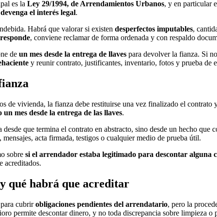
pal es la
Ley 29/1994, de Arrendamientos Urbanos
, y en particular 
,
devenga el interés legal
.
indebida. Habrá que valorar si existen
desperfectos imputables
, cantid
 responde
, conviene reclamar de forma ordenada y con respaldo docum
one de
un mes desde la entrega de llaves
para devolver la fianza. Si n
ehaciente
y reunir contrato, justificantes, inventario, fotos y prueba de
fianza
s de vivienda, la fianza debe restituirse una vez finalizado el contrato 
o un mes desde la entrega de las llaves
.
a desde que termina el contrato en abstracto, sino desde un hecho que 
 mensajes, acta firmada, testigos o cualquier medio de prueba útil.
omo sobre
si el arrendador estaba legitimado para descontar alguna 
e acreditados.
 y qué habrá que acreditar
 para cubrir
obligaciones pendientes del arrendatario
, pero la proced
ioro permite descontar dinero, y no toda discrepancia sobre limpieza o p