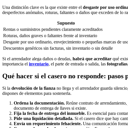
Una distinción clave es la que existe entre el
desgaste por uso ordin
desperfectos anómalos, roturas, faltantes o daños que exceden de lo r
Supuesto
Rentas o suministros pendientes claramente acreditados
Roturas, daños graves o faltantes frente al inventario
Desgaste por uso ordinario, envejecimiento o pequeñas marcas de us
Descuentos genéricos sin facturas, sin inventario o sin detalle
Si el arrendador alega daños o deudas,
habrá que acreditar
qué exist
importancia el
inventario
, el parte de entrada o salida, las
fotografías
Qué hacer si el casero no responde: pasos
Si la
devolución de la fianza
no llega y el arrendador guarda silencio,
dispones de elementos para sostenerla.
Ordena la documentación.
Reúne contrato de arrendamiento, jus
documento de entrega de llaves si existe.
Fija la fecha de entrega del inmueble.
Es esencial para conta
Pide una liquidación detallada.
Si el casero dice que hay cant
Envía un requerimiento fehaciente.
Una comunicación formal p