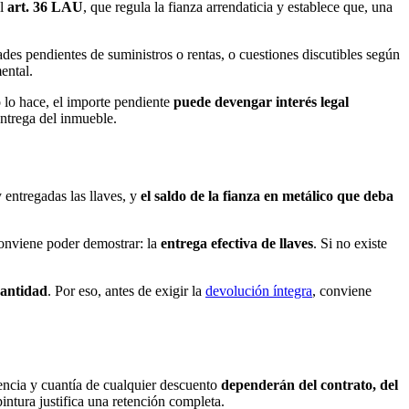
el
art. 36 LAU
, que regula la fianza arrendaticia y establece que, una
ades pendientes de suministros o rentas, o cuestiones discutibles según
ental.
o lo hace, el importe pendiente
puede devengar interés legal
 entrega del inmueble.
y entregadas las llaves, y
el saldo de la fianza en metálico que deba
conviene poder demostrar: la
entrega efectiva de llaves
. Si no existe
cantidad
. Por eso, antes de exigir la
devolución íntegra
, conviene
encia y cuantía de cualquier descuento
dependerán del contrato, del
intura justifica una retención completa.