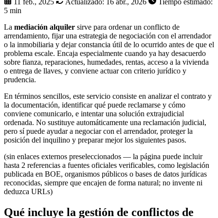
11 feb., 2025
Actualizado:
16 abr., 2026
Tiempo estimado:
5 min
La
mediación alquiler
sirve para ordenar un conflicto de
arrendamiento, fijar una estrategia de negociación con el arrendador
o la inmobiliaria y dejar constancia útil de lo ocurrido antes de que el
problema escale. Encaja especialmente cuando ya hay desacuerdo
sobre fianza, reparaciones, humedades, rentas, acceso a la vivienda
o entrega de llaves, y conviene actuar con criterio jurídico y
prudencia.
En términos sencillos, este servicio consiste en analizar el contrato y
la documentación, identificar qué puede reclamarse y cómo
conviene comunicarlo, e intentar una solución extrajudicial
ordenada. No sustituye automáticamente una reclamación judicial,
pero sí puede ayudar a negociar con el arrendador, proteger la
posición del inquilino y preparar mejor los siguientes pasos.
(sin enlaces externos preseleccionados — la página puede incluir
hasta 2 referencias a fuentes oficiales verificables, como legislación
publicada en BOE, organismos públicos o bases de datos jurídicas
reconocidas, siempre que encajen de forma natural; no invente ni
deduzca URLs)
Qué incluye la gestión de conflictos de