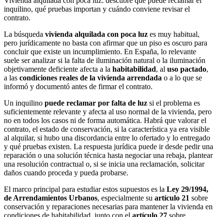
Vivienda alquilada con poca luz: descubre qué puede reclamar el
inquilino, qué pruebas importan y cuándo conviene revisar el
contrato.
La búsqueda
vivienda alquilada con poca luz
es muy habitual,
pero jurídicamente no basta con afirmar que un piso es oscuro para
concluir que existe un incumplimiento. En España, lo relevante
suele ser analizar si la falta de iluminación natural o la iluminación
objetivamente deficiente afecta a la
habitabilidad
, al
uso pactado
,
a las
condiciones reales de la vivienda arrendada
o a lo que se
informó y documentó antes de firmar el contrato.
Un inquilino
puede reclamar por falta de luz
si el problema es
suficientemente relevante y afecta al uso normal de la vivienda, pero
no en todos los casos ni de forma automática. Habrá que valorar el
contrato, el estado de conservación, si la característica ya era visible
al alquilar, si hubo una discordancia entre lo ofertado y lo entregado
y qué pruebas existen. La respuesta jurídica puede ir desde pedir una
reparación o una solución técnica hasta negociar una rebaja, plantear
una resolución contractual o, si se inicia una reclamación, solicitar
daños cuando proceda y pueda probarse.
El marco principal para estudiar estos supuestos es la
Ley 29/1994,
de Arrendamientos Urbanos
, especialmente su
artículo 21
sobre
conservación y reparaciones necesarias para mantener la vivienda en
condiciones de habitabilidad, junto con el
artículo 27
sobre