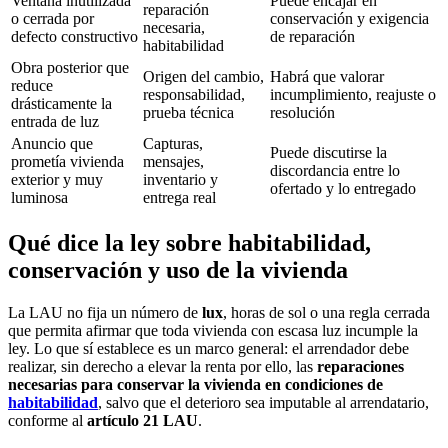
Ventana inutilizada
Puede encajar en
reparación
o cerrada por
conservación y exigencia
necesaria,
defecto constructivo
de reparación
habitabilidad
Obra posterior que
Origen del cambio,
Habrá que valorar
reduce
responsabilidad,
incumplimiento, reajuste o
drásticamente la
prueba técnica
resolución
entrada de luz
Anuncio que
Capturas,
Puede discutirse la
prometía vivienda
mensajes,
discordancia entre lo
exterior y muy
inventario y
ofertado y lo entregado
luminosa
entrega real
Qué dice la ley sobre habitabilidad,
conservación y uso de la vivienda
La LAU no fija un número de
lux
, horas de sol o una regla cerrada
que permita afirmar que toda vivienda con escasa luz incumple la
ley. Lo que sí establece es un marco general: el arrendador debe
realizar, sin derecho a elevar la renta por ello, las
reparaciones
necesarias para conservar la vivienda en condiciones de
habitabilidad
, salvo que el deterioro sea imputable al arrendatario,
conforme al
artículo 21 LAU
.