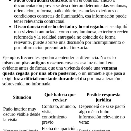
Pacto contractual concreto
: si en el contrato, anexo o
documentación previa se describieron determinadas ventanas,
orientación, reforma, patio abierto, estancias exteriores o
condiciones concretas de iluminación, esa información puede
tener relevancia contractual.
Discordancia entre lo ofertado y lo entregado
: si se alquiló
una vivienda anunciada como muy luminosa, exterior o recién
reformada y la realidad entregada no coincide de forma
relevante, puede abrirse una discusión por incumplimiento o
por información precontractual inexacta.
Ejemplos frecuentes ayudan a entender la diferencia. No es lo
mismo un
piso antiguo y oscuro
cuya escasa luz natural era
evidente antes de firmar, que una vivienda donde una
ventana
queda cegada por una obra posterior
, o un inmueble que pasa a
exigir
luz artificial constante durante el día
por una alteración
sobrevenida no informada.
Qué habría que
Posible respuesta
Situación
revisar
jurídica
Contrato, anuncio,
Dependerá de si se pactó
Patio interior muy
visita,
algo más o hubo
oscuro visible desde
conocimiento
información relevante no
la visita
previo
veraz
Fecha de aparición,