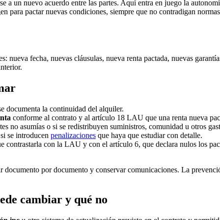
se a un nuevo acuerdo entre las partes. Aquí entra en juego la autonomí
en para pactar nuevas condiciones, siempre que no contradigan normas 
es: nueva fecha, nuevas cláusulas, nueva renta pactada, nuevas garantía
nterior.
mar
 se documenta la continuidad del alquiler.
enta
conforme al contrato y al artículo 18 LAU que una renta nueva pact
es no asumías o si se redistribuyen suministros, comunidad u otros gast
 si se introducen
penalizaciones
que haya que estudiar con detalle.
e contrastarla con la LAU y con el artículo 6, que declara nulos los pac
ar documento por documento y conservar comunicaciones. La prevención
uede cambiar y qué no