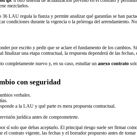
ión ipc
u otro sistema de actualización previsto en el contrato y permit
ene mezclarlos.
ulo 36 LAU regula la fianza y permite analizar qué garantías se han pacta
car condiciones durante la vigencia o la prórroga del arrendamiento. N
onder por escrito y pedir que se aclare el fundamento de los cambios. Si 
 al finalizar una etapa contractual, la respuesta dependerá de las fechas
ato completamente nuevo y, en su caso, estudiar un
anexo contrato
solo
mbio con seguridad
cambios verbales.
ías.
responde a la LAU y qué parte es mera propuesta contractual.
 revisión jurídica antes de comprometerte.
or sí solo que debas aceptarlo. El principal riesgo suele ser firmar com
r el contrato vigente, las fechas y el borrador propuesto antes de tomar