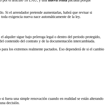
ido por el artículo 18 LAU, y una
nueva renta
pactada porque
do. Si el arrendador pretende aumentarlas, habrá que revisar si
o toda exigencia nueva nace automáticamente de la ley.
el alquiler sigue bajo prórroga legal o dentro del periodo protegido,
, del contenido del contrato y de la documentación intercambiada.
 para los extremos realmente pactados. Eso dependerá de si el cambio
o si fuera una simple renovación cuando en realidad se están alterando
 una decisión.