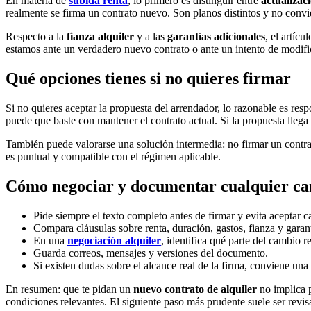
En materia de
subida renta
, lo primero es distinguir entre
actualizac
realmente se firma un contrato nuevo. Son planos distintos y no convi
Respecto a la
fianza alquiler
y a las
garantías adicionales
, el artíc
estamos ante un verdadero nuevo contrato o ante un intento de modifi
Qué opciones tienes si no quieres firmar
Si no quieres aceptar la propuesta del arrendador, lo razonable es resp
puede que baste con mantener el contrato actual. Si la propuesta llega
También puede valorarse una solución intermedia: no firmar un contr
es puntual y compatible con el régimen aplicable.
Cómo negociar y documentar cualquier ca
Pide siempre el texto completo antes de firmar y evita aceptar 
Compara cláusulas sobre renta, duración, gastos, fianza y garant
En una
negociación alquiler
, identifica qué parte del cambio 
Guarda correos, mensajes y versiones del documento.
Si existen dudas sobre el alcance real de la firma, conviene una
En resumen: que te pidan un
nuevo contrato de alquiler
no implica p
condiciones relevantes. El siguiente paso más prudente suele ser revisa