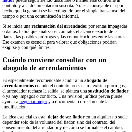
fiador
puede seguir siendo discutible o mantenerse conforme al
contrato y a la documentación suscrita. No es aconsejable dar por
hecho que la garantía se ha extinguido por el simple transcurso del
tiempo o por una comunicación informal.
Si se inicia una
reclamación del arrendador
por rentas impagadas
o daños, habrá que analizar el contrato, el alcance exacto de la
fianza, las posibles prórrogas y las comunicaciones entre las partes.
Ese examen es esencial para valorar qué obligaciones podrían
exigirse y con qué límites.
Cuándo conviene consultar con un
abogado de arrendamientos
Es especialmente recomendable acudir a un
abogado de
arrendamientos
cuando el contrato no es claro, existen prórrogas,
el arrendador rechaza la salida, se plantea una
sustitución de fiador
o ya hay impagos o conflicto. Una revisión jurídica previa puede
ayudar a
negociar mejor
y a documentar correctamente la
modificación.
La idea esencial es esta:
dejar de ser fiador
en un alquiler no suele
depender solo de la voluntad del fiador, sino del contrato, del
consentimiento del arrendador y de cómo se formalice el cambio.