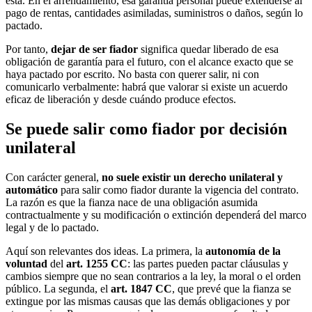
esta. En el arrendamiento, esa garantía personal puede extenderse al
pago de rentas, cantidades asimiladas, suministros o daños, según lo
pactado.
Por tanto,
dejar de ser fiador
significa quedar liberado de esa
obligación de garantía para el futuro, con el alcance exacto que se
haya pactado por escrito. No basta con querer salir, ni con
comunicarlo verbalmente: habrá que valorar si existe un acuerdo
eficaz de liberación y desde cuándo produce efectos.
Se puede salir como fiador por decisión
unilateral
Con carácter general,
no suele existir un derecho unilateral y
automático
para salir como fiador durante la vigencia del contrato.
La razón es que la fianza nace de una obligación asumida
contractualmente y su modificación o extinción dependerá del marco
legal y de lo pactado.
Aquí son relevantes dos ideas. La primera, la
autonomía de la
voluntad
del
art. 1255 CC
: las partes pueden pactar cláusulas y
cambios siempre que no sean contrarios a la ley, la moral o el orden
público. La segunda, el
art. 1847 CC
, que prevé que la fianza se
extingue por las mismas causas que las demás obligaciones y por