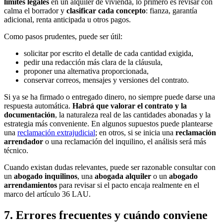
límites legales
en un alquiler de vivienda, lo primero es revisar con
calma el borrador y
clasificar cada concepto
: fianza, garantía
adicional, renta anticipada u otros pagos.
Como pasos prudentes, puede ser útil:
solicitar por escrito el detalle de cada cantidad exigida,
pedir una redacción más clara de la cláusula,
proponer una alternativa proporcionada,
conservar correos, mensajes y versiones del contrato.
Si ya se ha firmado o entregado dinero, no siempre puede darse una
respuesta automática.
Habrá que valorar el contrato y la
documentación
, la naturaleza real de las cantidades abonadas y la
estrategia más conveniente. En algunos supuestos puede plantearse
una
reclamación extrajudicial
; en otros, si se inicia una
reclamación
arrendador
o una reclamación del inquilino, el análisis será más
técnico.
Cuando existan dudas relevantes, puede ser razonable consultar con
un
abogado inquilinos
, una
abogada alquiler
o un
abogado
arrendamientos
para revisar si el pacto encaja realmente en el
marco del artículo 36 LAU.
7. Errores frecuentes y cuándo conviene