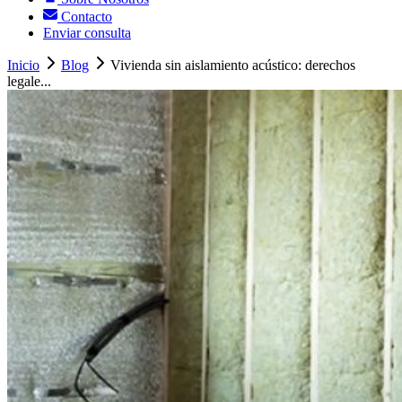
Contacto
Enviar consulta
Inicio
Blog
Vivienda sin aislamiento acústico: derechos
legale...