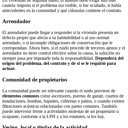
En viviendas de segunda mano, el análisis suele exigir aún más
cautela: importa si el problema era visible, si fue ocultado, si había
antecedentes en la comunidad y qué cláusulas contiene el contrato.
Arrendador
El arrendador puede llegar a responder si la vivienda presenta un
defecto propio que afecta a su habitabilidad o al uso normal
arrendado, o si incumple obligaciones de conservación que le
correspondan. Ahora bien, si el ruido procede de terceros ajenos y el
arrendador no tiene control efectivo sobre la causa, la solución no
siempre pasa por imputarle toda la responsabilidad.
Dependerá del
origen del problema, del contrato y de si se le requirió para
actuar
.
Comunidad de propietarios
La comunidad puede ser relevante cuando el ruido proviene de
elementos comunes
como ascensores, puertas de garaje, cuartos de
instalaciones, bombas, bajantes, cubiertas o patios, o cuando existen
filtraciones acústicas relacionadas con partes comunes. También
puede intervenir frente a actividades molestas de un propietario u
ocupante, conforme a la LPH y a los estatutos, si los hay.
Vecino, local o titular de la actividad