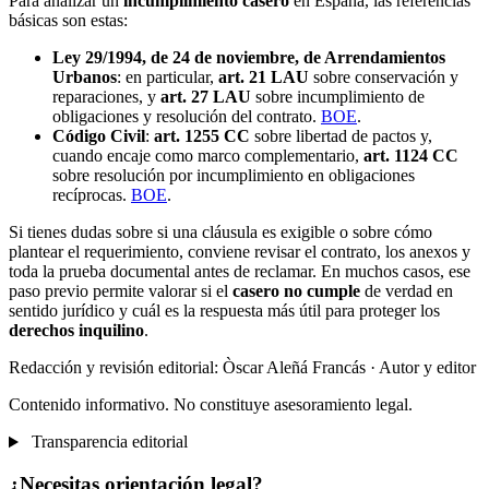
Para analizar un
incumplimiento casero
en España, las referencias
básicas son estas:
Ley 29/1994, de 24 de noviembre, de Arrendamientos
Urbanos
: en particular,
art. 21 LAU
sobre conservación y
reparaciones, y
art. 27 LAU
sobre incumplimiento de
obligaciones y resolución del contrato.
BOE
.
Código Civil
:
art. 1255 CC
sobre libertad de pactos y,
cuando encaje como marco complementario,
art. 1124 CC
sobre resolución por incumplimiento en obligaciones
recíprocas.
BOE
.
Si tienes dudas sobre si una cláusula es exigible o sobre cómo
plantear el requerimiento, conviene revisar el contrato, los anexos y
toda la prueba documental antes de reclamar. En muchos casos, ese
paso previo permite valorar si el
casero no cumple
de verdad en
sentido jurídico y cuál es la respuesta más útil para proteger los
derechos inquilino
.
Redacción y revisión editorial: Òscar Aleñá Francás
· Autor y editor
Contenido informativo. No constituye asesoramiento legal.
Transparencia editorial
¿Necesitas orientación legal?