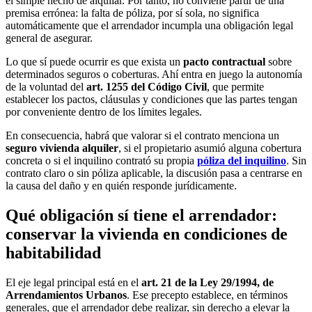
el simple hecho de alquilar. Por tanto, no conviene partir de una
premisa errónea: la falta de póliza, por sí sola, no significa
automáticamente que el arrendador incumpla una obligación legal
general de asegurar.
Lo que sí puede ocurrir es que exista un
pacto contractual
sobre
determinados seguros o coberturas. Ahí entra en juego la autonomía
de la voluntad del
art. 1255 del Código Civil
, que permite
establecer los pactos, cláusulas y condiciones que las partes tengan
por conveniente dentro de los límites legales.
En consecuencia, habrá que valorar si el contrato menciona un
seguro vivienda alquiler
, si el propietario asumió alguna cobertura
concreta o si el inquilino contrató su propia
póliza del inquilino
. Sin
contrato claro o sin póliza aplicable, la discusión pasa a centrarse en
la causa del daño y en quién responde jurídicamente.
Qué obligación sí tiene el arrendador:
conservar la vivienda en condiciones de
habitabilidad
El eje legal principal está en el
art. 21 de la Ley 29/1994, de
Arrendamientos Urbanos
. Ese precepto establece, en términos
generales, que el arrendador debe realizar, sin derecho a elevar la