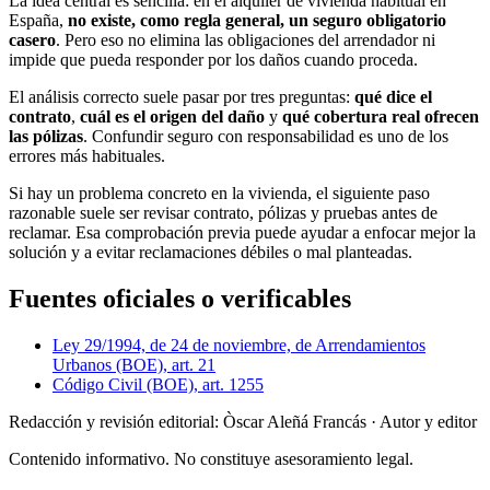
La idea central es sencilla: en el alquiler de vivienda habitual en
España,
no existe, como regla general, un seguro obligatorio
casero
. Pero eso no elimina las obligaciones del arrendador ni
impide que pueda responder por los daños cuando proceda.
El análisis correcto suele pasar por tres preguntas:
qué dice el
contrato
,
cuál es el origen del daño
y
qué cobertura real ofrecen
las pólizas
. Confundir seguro con responsabilidad es uno de los
errores más habituales.
Si hay un problema concreto en la vivienda, el siguiente paso
razonable suele ser revisar contrato, pólizas y pruebas antes de
reclamar. Esa comprobación previa puede ayudar a enfocar mejor la
solución y a evitar reclamaciones débiles o mal planteadas.
Fuentes oficiales o verificables
Ley 29/1994, de 24 de noviembre, de Arrendamientos
Urbanos (BOE), art. 21
Código Civil (BOE), art. 1255
Redacción y revisión editorial: Òscar Aleñá Francás
· Autor y editor
Contenido informativo. No constituye asesoramiento legal.