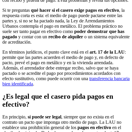
con recibo y prueba de pago. Evita problemas y revisa tus opciones.
Si te preguntas
qué hacer si el casero exige pagos en efectivo
, la
respuesta corta es esta: el medio de pago puede pactarse entre las
partes y, si no se ha pactado nada, la Ley de Arrendamientos
Urbanos contempla el pago en metálico. El problema práctico no
suele ser tanto pagar en efectivo como
poder demostrar que has
pagado
y contar con un
recibo de alquiler
o un sistema equivalente
de acreditación.
En términos jurídicos, el punto clave está en el
art. 17 de la LAU
:
permite que las partes acuerden el medio de pago y, en defecto de
pacto, prevé el pago en metálico y en la vivienda arrendada.
Además, el arrendador debe entregar recibo, salvo que se haya
pactado o se acredite el pago por procedimientos acordados con
efecto sustitutivo, como puede ocurrir con una
transferencia bancaria
bien identificada
.
¿Es legal que el casero pida pagos en
efectivo?
En principio,
sí puede ser legal
, siempre que no exista en el
contrato un pacto que imponga otro medio de pago. La LAU no
establece una prohibición general de los
pagos en efectivo
en el