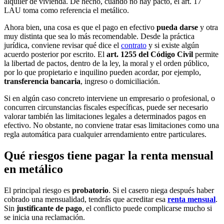
alquiler de vivienda. De hecho, cuando no hay pacto, el art. 17
LAU toma como referencia el metálico.
Ahora bien, una cosa es que el pago en efectivo
pueda darse
y otra
muy distinta que sea lo más recomendable. Desde la práctica
jurídica, conviene revisar qué dice el
contrato
y si existe algún
acuerdo posterior por escrito. El
art. 1255 del Código Civil
permite
la libertad de pactos, dentro de la ley, la moral y el orden público,
por lo que propietario e inquilino pueden acordar, por ejemplo,
transferencia bancaria
, ingreso o domiciliación.
Si en algún caso concreto interviene un empresario o profesional, o
concurren circunstancias fiscales específicas, puede ser necesario
valorar también las limitaciones legales a determinados pagos en
efectivo. No obstante, no conviene tratar esas limitaciones como una
regla automática para cualquier arrendamiento entre particulares.
Qué riesgos tiene pagar la renta mensual
en metálico
El principal riesgo es
probatorio
. Si el casero niega después haber
cobrado una mensualidad, tendrás que acreditar esa
renta mensual
.
Sin
justificante de pago
, el conflicto puede complicarse mucho si
se inicia una reclamación.