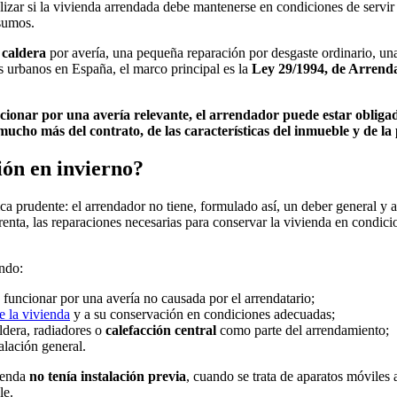
lizar si la vivienda arrendada debe mantenerse en condiciones de servir 
sumos.
 caldera
por avería, una pequeña reparación por desgaste ordinario, una
s urbanos en España, el marco principal es la
Ley 29/1994, de Arrend
funcionar por una avería relevante, el arrendador puede estar oblig
 mucho más del contrato, de las características del inmueble y de la
ión en invierno?
dica prudente: el arrendador no tiene, formulado así, un deber general y 
 renta, las reparaciones necesarias para conservar la vivienda en condic
ndo:
 funcionar por una avería no causada por el arrendatario;
e la vivienda
y a su conservación en condiciones adecuadas;
aldera, radiadores o
calefacción central
como parte del arrendamiento;
alación general.
vienda
no tenía instalación previa
, cuando se trata de aparatos móviles a
le.