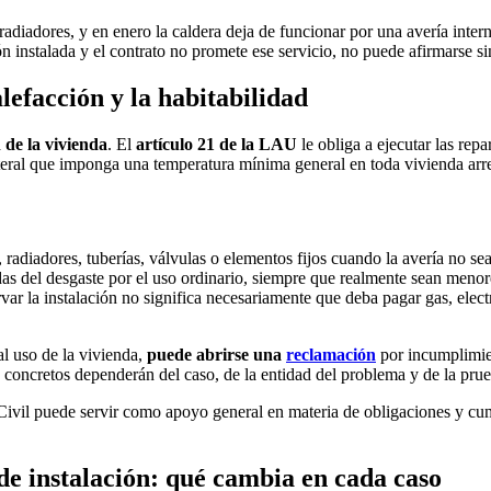
radiadores, y en enero la caldera deja de funcionar por una avería intern
ón instalada y el contrato no promete ese servicio, no puede afirmarse si
alefacción y la habitabilidad
 de la vivienda
. El
artículo 21 de la LAU
le obliga a ejecutar las rep
iteral que imponga una temperatura mínima general en toda vivienda arre
, radiadores, tuberías, válvulas o elementos fijos cuando la avería no s
as del desgaste por el uso ordinario, siempre que realmente sean menores
var la instalación no significa necesariamente que deba pagar gas, elec
al uso de la vivienda,
puede abrirse una
reclamación
por incumplimie
 concretos dependerán del caso, de la entidad del problema y de la prue
Civil puede servir como apoyo general en materia de obligaciones y cum
de instalación: qué cambia en cada caso