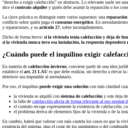
“derecho a exigir calefacción” en abstracto. Lo relevante suele ser ana
dice el
contrato alquiler
y quién debe asumir la reparación o los con
La clave práctica es distinguir entre varios supuestos: una
reparación
conflicto sobre quién paga el
consumo energético
. En arrendamiento
y reparaciones, y su
artículo 27
, sobre incumplimientos.
Dicho de forma breve:
si la vivienda tenía calefacción y deja de 
si la vivienda nunca tuvo esa instalación, la respuesta dependerá
¿Cuándo puede el inquilino exigir calefacc
En materia de
calefacción invierno
, conviene partir de una idea jurí
establece el
art. 21 LAU
es que debe realizar, sin derecho a elevar la
deterioro sea imputable al arrendatario.
Por eso, el inquilino
puede exigir una solución
con más claridad cua
la vivienda se alquiló con
sistema de calefacción
y este deja de
la falta de
calefacción afecta de forma relevante al uso normal d
el contrato recoge expresamente la existencia de calefacción, c
el problema deriva de elementos fijos de la vivienda o de la inst
En cambio, habrá que valorar con más cautela los casos en que la vi
existencia del sistema, sino el coste de los suministros o del combustib