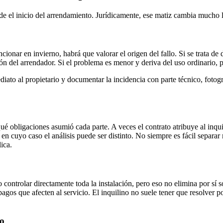
e el inicio del arrendamiento. Jurídicamente, ese matiz cambia mucho la
ncionar en invierno, habrá que valorar el origen del fallo. Si se trata d
ón del arrendador. Si el problema es menor y deriva del uso ordinario, p
iato al propietario y documentar la incidencia con parte técnico, fotogra
ué obligaciones asumió cada parte. A veces el contrato atribuye al inqui
en cuyo caso el análisis puede ser distinto. No siempre es fácil separar
ica.
o controlar directamente toda la instalación, pero eso no elimina por sí s
gos que afecten al servicio. El inquilino no suele tener que resolver p
io