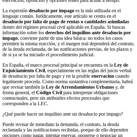
enervación, oposición y opciones reales para actuar a tiempo.
La expresión
desahucio por impago
es la más utilizada en el
lenguaje común. Jurídicamente, este artículo se centra en el
desahucio por falta de pago de rentas o cantidades asimiladas
dentro del régimen procesal civil aplicable en España. Si buscas
información sobre los
derechos del inquilino ante desahucio por
impago
, conviene partir de una idea básica: no todos los casos
permiten la misma reacción, y el margen real dependerá del contrato,
de la deuda reclamada, de las notificaciones previas, de los plazos y
de si ya se ha iniciado el procedimiento judicial.
En España, el marco procesal principal se encuentra en la
Ley de
Enjuiciamiento Civil
, especialmente en las reglas del juicio verbal
de desahucio por falta de pago y en la posible
enervación
cuando
legalmente proceda. Como norma sustantiva complementaria, habrá
que revisar también la
Ley de Arrendamientos Urbanos
y, de
forma general, el
Código Civil
para interpretar obligaciones
contractuales, pero sin atribuirles efectos procesales que
corresponden a la LEC.
¿Qué puede hacer un inquilino ante un desahucio por impago?
Puede revisar de inmediato la demanda, el contrato, la deuda
reclamada y las notificaciones recibidas, porque de ello dependen
opciones como pagar, intentar enervar, oponerse o negociar un