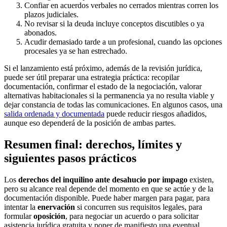
Confiar en acuerdos verbales no cerrados mientras corren los
plazos judiciales.
No revisar si la deuda incluye conceptos discutibles o ya
abonados.
Acudir demasiado tarde a un profesional, cuando las opciones
procesales ya se han estrechado.
Si el lanzamiento está próximo, además de la revisión jurídica,
puede ser útil preparar una estrategia práctica: recopilar
documentación, confirmar el estado de la negociación, valorar
alternativas habitacionales si la permanencia ya no resulta viable y
dejar constancia de todas las comunicaciones. En algunos casos, una
salida ordenada y documentada
puede reducir riesgos añadidos,
aunque eso dependerá de la posición de ambas partes.
Resumen final: derechos, límites y
siguientes pasos prácticos
Los
derechos del inquilino ante desahucio por impago
existen,
pero su alcance real depende del momento en que se actúe y de la
documentación disponible. Puede haber margen para pagar, para
intentar la
enervación
si concurren sus requisitos legales, para
formular
oposición
, para negociar un acuerdo o para solicitar
asistencia jurídica gratuita y poner de manifiesto una eventual