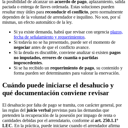
la posibilidad de alcanzar un
acuerdo de pago
, aplazamiento, salida
pactada o entrega de llaves ordenada. Estas soluciones pueden
resultar muy útiles para
reconducir el conflicto
, pero normalmente
dependen de la voluntad de arrendador e inquilino. No son, por sí
mismas, un efecto automático de la ley.
Si ya existe demanda, habrá que revisar con urgencia
plazos,
fecha de señalamiento y requerimientos
.
Si todavía no se ha presentado, puede ser el momento de
negociar
antes de que el conflicto avance.
Si la deuda es discutible, conviene analizar si existen
pagos
no imputados, errores de cuantía o partidas
improcedentes
.
Si se ha recibido un
requerimiento de pago
, su contenido y
forma pueden ser determinantes para valorar la enervación.
Cuándo puede iniciarse el desahucio y
qué documentación conviene revisar
El desahucio por falta de pago se tramita, con carácter general, por
las reglas del
juicio verbal
previstas para las demandas que
pretenden la recuperación de la posesión por impago de renta o
cantidades debidas por el arrendatario, conforme al
art. 250.1.1º
LEC
. En la práctica, puede iniciarse cuando el arrendador afirma