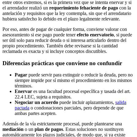
entre otros extremos, si es la primera vez que se intenta enervar y si
el arrendador realizó un
requerimiento fehaciente de pago
con la
antelación y requisitos que la ley contempla, sin que el arrendatario
hubiera satisfecho lo debido en el plazo legalmente relevante.
Por eso, antes de pagar de cualquier forma, conviene valorar con
asesoramiento si ese pago puede tener
efecto enervatorio
, si puede
ser útil solo para reducir deuda o si interesa articularlo dentro del
propio procedimiento. También debe revisarse si la cantidad
reclamada es exacta y si incluye conceptos discutibles.
Diferencias prácticas que conviene no confundir
Pagar
puede servir para extinguir o reducir la deuda, pero no
siempre impide por sí mismo el procedimiento en los mismos
términos.
Enervar
es una facultad procesal específica y tasada del art.
22.4 LEC, sujeta a requisitos.
Negociar un acuerdo
puede incluir aplazamientos,
salida
pactada
o condonaciones parciales, pero depende de que
ambas partes acepten.
Además de la vía estrictamente procesal, puede plantearse una
mediación
o un
plan de pagos
. Estas soluciones no sustituyen
automáticamente los plazos judiciales, de modo que, si ya existe