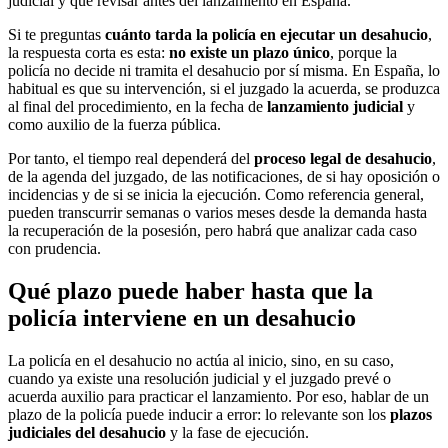
judicial y qué revisar antes del lanzamiento en España.
Si te preguntas
cuánto tarda la policía en ejecutar un desahucio
,
la respuesta corta es esta:
no existe un plazo único
, porque la
policía no decide ni tramita el desahucio por sí misma. En España, lo
habitual es que su intervención, si el juzgado la acuerda, se produzca
al final del procedimiento, en la fecha de
lanzamiento judicial
y
como auxilio de la fuerza pública.
Por tanto, el tiempo real dependerá del
proceso legal de desahucio
,
de la agenda del juzgado, de las notificaciones, de si hay oposición o
incidencias y de si se inicia la ejecución. Como referencia general,
pueden transcurrir semanas o varios meses desde la demanda hasta
la recuperación de la posesión, pero habrá que analizar cada caso
con prudencia.
Qué plazo puede haber hasta que la
policía interviene en un desahucio
La policía en el desahucio no actúa al inicio, sino, en su caso,
cuando ya existe una resolución judicial y el juzgado prevé o
acuerda auxilio para practicar el lanzamiento. Por eso, hablar de un
plazo de la policía puede inducir a error: lo relevante son los
plazos
judiciales del desahucio
y la fase de ejecución.