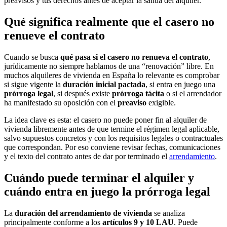
preavisos y tus derechos antes de aceptar la salida del alquiler.
Qué significa realmente que el casero no
renueve el contrato
Cuando se busca
qué pasa si el casero no renueva el contrato
,
jurídicamente no siempre hablamos de una “renovación” libre. En
muchos alquileres de vivienda en España lo relevante es comprobar
si sigue vigente la
duración inicial pactada
, si entra en juego una
prórroga legal
, si después existe
prórroga tácita
o si el arrendador
ha manifestado su oposición con el
preaviso
exigible.
La idea clave es esta: el casero no puede poner fin al alquiler de
vivienda libremente antes de que termine el régimen legal aplicable,
salvo supuestos concretos y con los requisitos legales o contractuales
que correspondan. Por eso conviene revisar fechas, comunicaciones
y el texto del contrato antes de dar por terminado el
arrendamiento
.
Cuándo puede terminar el alquiler y
cuándo entra en juego la prórroga legal
La
duración del arrendamiento de vivienda
se analiza
principalmente conforme a los
artículos 9 y 10 LAU
. Puede