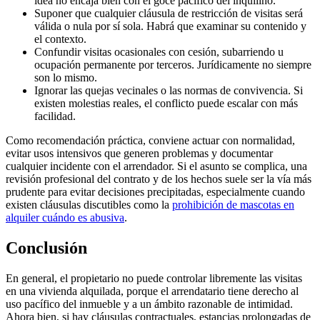
idea no encaja bien con el goce pacífico del inquilino.
Suponer que cualquier cláusula de restricción de visitas será
válida o nula por sí sola. Habrá que examinar su contenido y
el contexto.
Confundir visitas ocasionales con cesión, subarriendo u
ocupación permanente por terceros. Jurídicamente no siempre
son lo mismo.
Ignorar las quejas vecinales o las normas de convivencia. Si
existen molestias reales, el conflicto puede escalar con más
facilidad.
Como recomendación práctica, conviene actuar con normalidad,
evitar usos intensivos que generen problemas y documentar
cualquier incidente con el arrendador. Si el asunto se complica, una
revisión profesional del contrato y de los hechos suele ser la vía más
prudente para evitar decisiones precipitadas, especialmente cuando
existen cláusulas discutibles como la
prohibición de mascotas en
alquiler cuándo es abusiva
.
Conclusión
En general, el propietario no puede controlar libremente las visitas
en una vivienda alquilada, porque el arrendatario tiene derecho al
uso pacífico del inmueble y a un ámbito razonable de intimidad.
Ahora bien, si hay cláusulas contractuales, estancias prolongadas de