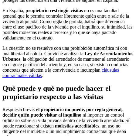
proteger tus derechos en una vivienda de alquiler en España.
En España,
propietario restringir visitas
no es una facultad
general que le permita controlar libremente quién entra o sale de la
vivienda alquilada. Como regla de partida, habrá que diferenciar
entre el uso pacífico de la vivienda por el inquilino, su intimidad, las
posibles molestias reales a terceros y lo que se haya pactado
válidamente en el contrato.
La cuestión no se resuelve con una prohibición automática ni con
una libertad absoluta. Conviene analizar la
Ley de Arrendamientos
Urbanos
, la obligación del arrendador de mantener al arrendatario
en el goce pacífico del arriendo y, en su caso, si existen conductas
concretas que afecten a la convivencia o incumplan
cláusulas
contractuales válidas
.
Qué puede y qué no puede hacer el
propietario respecto a las visitas
Respuesta breve:
el propietario no puede, por regla general,
decidir quién puede visitar al inquilino
ni imponer un control
ordinario sobre su vida privada dentro de la vivienda arrendada. Sí
puede reaccionar si existen
molestias acreditables
, un uso no
diligente del inmueble o un incumplimiento contractual que deba