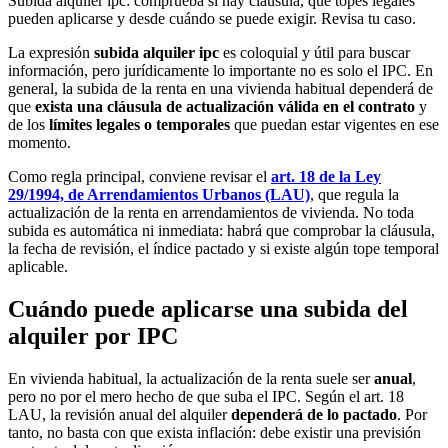
Subida alquiler ipc: comprueba si hay cláusula, qué topes legales
pueden aplicarse y desde cuándo se puede exigir. Revisa tu caso.
La expresión
subida alquiler ipc
es coloquial y útil para buscar
información, pero jurídicamente lo importante no es solo el IPC. En
general, la subida de la renta en una vivienda habitual dependerá de
que
exista una cláusula de actualización válida en el contrato
y
de los
límites legales o temporales
que puedan estar vigentes en ese
momento.
Como regla principal, conviene revisar el
art. 18 de la Ley
29/1994, de Arrendamientos Urbanos (LAU)
, que regula la
actualización de la renta en arrendamientos de vivienda. No toda
subida es automática ni inmediata: habrá que comprobar la cláusula,
la fecha de revisión, el índice pactado y si existe algún tope temporal
aplicable.
Cuándo puede aplicarse una subida del
alquiler por IPC
En vivienda habitual, la actualización de la renta suele ser
anual
,
pero no por el mero hecho de que suba el IPC. Según el art. 18
LAU, la revisión anual del alquiler
dependerá de lo pactado
. Por
tanto, no basta con que exista inflación: debe existir una previsión