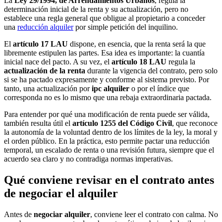
La
Ley 29/1994, de Arrendamientos Urbanos
, regula la
determinación inicial de la renta y su actualización, pero no
establece una regla general que obligue al propietario a conceder
una
reducción alquiler
por simple petición del inquilino.
El
artículo 17 LAU
dispone, en esencia, que la renta será la que
libremente estipulen las partes. Esa idea es importante: la cuantía
inicial nace del pacto. A su vez, el
artículo 18 LAU
regula la
actualización de la renta
durante la vigencia del contrato, pero solo
si se ha pactado expresamente y conforme al sistema previsto. Por
tanto, una actualización por
ipc alquiler
o por el índice que
corresponda no es lo mismo que una rebaja extraordinaria pactada.
Para entender por qué una modificación de renta puede ser válida,
también resulta útil el
artículo 1255 del Código Civil
, que reconoce
la autonomía de la voluntad dentro de los límites de la ley, la moral y
el orden público. En la práctica, esto permite pactar una reducción
temporal, un escalado de renta o una revisión futura, siempre que el
acuerdo sea claro y no contradiga normas imperativas.
Qué conviene revisar en el contrato antes
de negociar el alquiler
Antes de
negociar alquiler
, conviene leer el contrato con calma. No