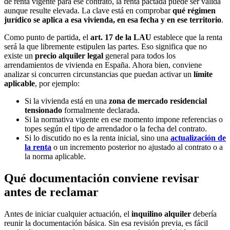
de renta vigente para ese contrato, la renta pactada puede ser válida
aunque resulte elevada. La clave está en comprobar
qué régimen
jurídico se aplica a esa vivienda, en esa fecha y en ese territorio
.
Como punto de partida, el
art. 17 de la LAU
establece que la renta
será la que libremente estipulen las partes. Eso significa que no
existe un
precio alquiler legal
general para todos los
arrendamientos de vivienda en España. Ahora bien, conviene
analizar si concurren circunstancias que puedan activar un
límite
aplicable
, por ejemplo:
Si la vivienda está en una
zona de mercado residencial
tensionado
formalmente declarada.
Si la normativa vigente en ese momento impone referencias o
topes según el tipo de arrendador o la fecha del contrato.
Si lo discutido no es la renta inicial, sino una
actualización de
la renta
o un incremento posterior no ajustado al contrato o a
la norma aplicable.
Qué documentación conviene revisar
antes de reclamar
Antes de iniciar cualquier actuación, el
inquilino alquiler
debería
reunir la documentación básica. Sin esa revisión previa, es fácil