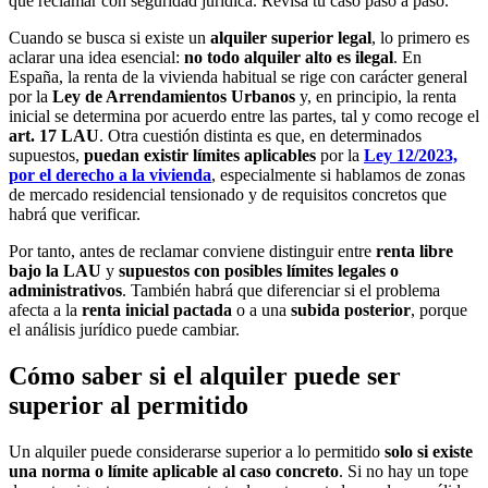
qué reclamar con seguridad jurídica. Revisa tu caso paso a paso.
Cuando se busca si existe un
alquiler superior legal
, lo primero es
aclarar una idea esencial:
no todo alquiler alto es ilegal
. En
España, la renta de la vivienda habitual se rige con carácter general
por la
Ley de Arrendamientos Urbanos
y, en principio, la renta
inicial se determina por acuerdo entre las partes, tal y como recoge el
art. 17 LAU
. Otra cuestión distinta es que, en determinados
supuestos,
puedan existir límites aplicables
por la
Ley 12/2023,
por el derecho a la vivienda
, especialmente si hablamos de zonas
de mercado residencial tensionado y de requisitos concretos que
habrá que verificar.
Por tanto, antes de reclamar conviene distinguir entre
renta libre
bajo la LAU
y
supuestos con posibles límites legales o
administrativos
. También habrá que diferenciar si el problema
afecta a la
renta inicial pactada
o a una
subida posterior
, porque
el análisis jurídico puede cambiar.
Cómo saber si el alquiler puede ser
superior al permitido
Un alquiler puede considerarse superior a lo permitido
solo si existe
una norma o límite aplicable al caso concreto
. Si no hay un tope