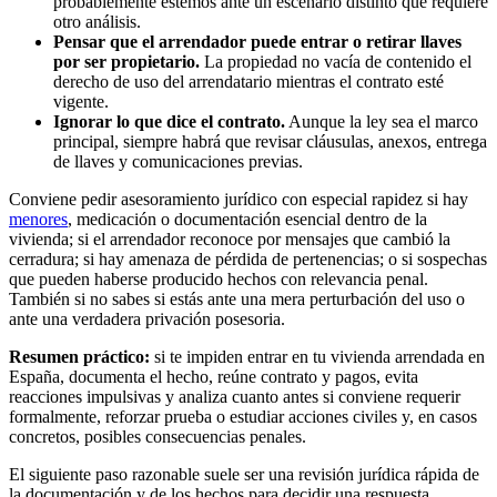
probablemente estemos ante un escenario distinto que requiere
otro análisis.
Pensar que el arrendador puede entrar o retirar llaves
por ser propietario.
La propiedad no vacía de contenido el
derecho de uso del arrendatario mientras el contrato esté
vigente.
Ignorar lo que dice el contrato.
Aunque la ley sea el marco
principal, siempre habrá que revisar cláusulas, anexos, entrega
de llaves y comunicaciones previas.
Conviene pedir asesoramiento jurídico con especial rapidez si hay
menores
, medicación o documentación esencial dentro de la
vivienda; si el arrendador reconoce por mensajes que cambió la
cerradura; si hay amenaza de pérdida de pertenencias; o si sospechas
que pueden haberse producido hechos con relevancia penal.
También si no sabes si estás ante una mera perturbación del uso o
ante una verdadera privación posesoria.
Resumen práctico:
si te impiden entrar en tu vivienda arrendada en
España, documenta el hecho, reúne contrato y pagos, evita
reacciones impulsivas y analiza cuanto antes si conviene requerir
formalmente, reforzar prueba o estudiar acciones civiles y, en casos
concretos, posibles consecuencias penales.
El siguiente paso razonable suele ser una revisión jurídica rápida de
la documentación y de los hechos para decidir una respuesta