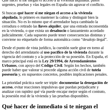
Qué hacer si me niegan el acceso a la vivienda alquilada: pasos
urgentes, pruebas y vías legales en España sin agravar el conflicto.
Si buscas
qué hacer si me niegan el acceso a la vivienda
alquilada
, lo primero es mantener la calma y distinguir bien la
situación. No es lo mismo que el arrendador haya cambiado la
cerradura o retirado las
llaves alquiler
, que una entrada inconsentida
en la vivienda, o que exista un
desahucio
o lanzamiento acordado
judicialmente. Cada supuesto puede tener consecuencias distintas y
conviene no etiquetarlo de forma automática como “desalojo ilegal”.
Desde el punto de vista jurídico, la cuestión suele girar en torno al
derecho del arrendatario al
uso pacífico de la vivienda
durante la
vigencia del contrato y a la protección de su posesión. En España, el
marco principal está en la
Ley 29/1994, de Arrendamientos
Urbanos
, con apoyo del
Código Civil
. Según los hechos, también
puede haber que valorar si procede alguna acción civil de
tutela
posesoria
y, en supuestos concretos, posibles implicaciones penales.
La prioridad práctica suele ser triple:
documentar la denegación de
acceso
, evitar reacciones impulsivas que puedan perjudicarte y
analizar con rapidez qué vía puede encajar mejor según el contrato,
la posesión real de la vivienda y las pruebas disponibles.
Qué hacer de inmediato si te niegan el