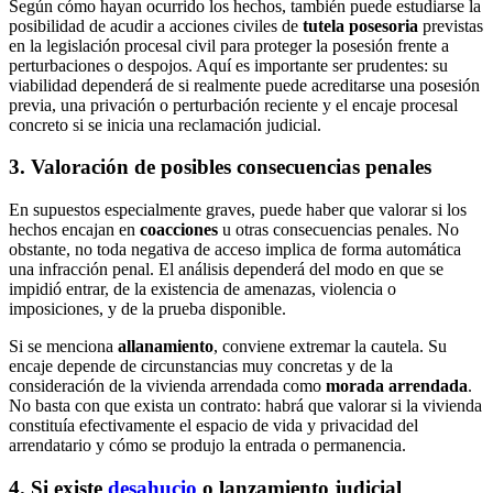
Según cómo hayan ocurrido los hechos, también puede estudiarse la
posibilidad de acudir a acciones civiles de
tutela posesoria
previstas
en la legislación procesal civil para proteger la posesión frente a
perturbaciones o despojos. Aquí es importante ser prudentes: su
viabilidad dependerá de si realmente puede acreditarse una posesión
previa, una privación o perturbación reciente y el encaje procesal
concreto si se inicia una reclamación judicial.
3. Valoración de posibles consecuencias penales
En supuestos especialmente graves, puede haber que valorar si los
hechos encajan en
coacciones
u otras consecuencias penales. No
obstante, no toda negativa de acceso implica de forma automática
una infracción penal. El análisis dependerá del modo en que se
impidió entrar, de la existencia de amenazas, violencia o
imposiciones, y de la prueba disponible.
Si se menciona
allanamiento
, conviene extremar la cautela. Su
encaje depende de circunstancias muy concretas y de la
consideración de la vivienda arrendada como
morada arrendada
.
No basta con que exista un contrato: habrá que valorar si la vivienda
constituía efectivamente el espacio de vida y privacidad del
arrendatario y cómo se produjo la entrada o permanencia.
4. Si existe
desahucio
o lanzamiento judicial