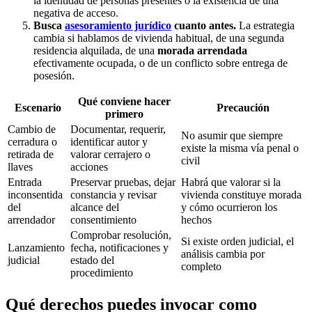
la identidad de personas presentes o la existencia de una
negativa de acceso.
Busca
asesoramiento jurídico
cuanto antes.
La estrategia
cambia si hablamos de vivienda habitual, de una segunda
residencia alquilada, de una
morada arrendada
efectivamente ocupada, o de un conflicto sobre entrega de
posesión.
Qué conviene hacer
Escenario
Precaución
primero
Cambio de
Documentar, requerir,
No asumir que siempre
cerradura o
identificar autor y
existe la misma vía penal o
retirada de
valorar cerrajero o
civil
llaves
acciones
Entrada
Preservar pruebas, dejar
Habrá que valorar si la
inconsentida
constancia y revisar
vivienda constituye morada
del
alcance del
y cómo ocurrieron los
arrendador
consentimiento
hechos
Comprobar resolución,
Si existe orden judicial, el
Lanzamiento
fecha, notificaciones y
análisis cambia por
judicial
estado del
completo
procedimiento
Qué derechos puedes invocar como