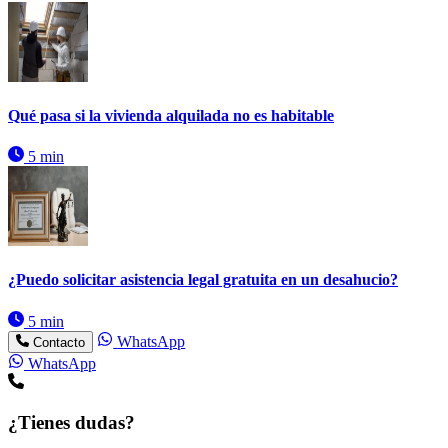
Qué pasa si la vivienda alquilada no es habitable
5 min
¿Puedo solicitar asistencia legal gratuita en un desahucio?
5 min
WhatsApp
Contacto
WhatsApp
¿Tienes dudas?