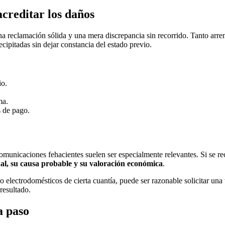
creditar los daños
na reclamación sólida y una mera discrepancia sin recorrido. Tanto arr
recipitadas sin dejar constancia del estado previo.
io.
ma.
s de pago.
as comunicaciones fehacientes suelen ser especialmente relevantes. Si se
tual, su causa probable y su valoración económica
.
 electrodomésticos de cierta cuantía, puede ser razonable solicitar una 
 resultado.
a paso