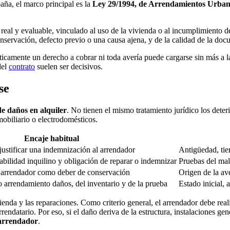
aña, el marco principal es la
Ley 29/1994, de Arrendamientos Urba
real y evaluable, vinculado al uso de la vivienda o al incumplimiento d
conservación, defecto previo o una causa ajena, y de la calidad de la do
camente un derecho a cobrar ni toda avería puede cargarse sin más a la o
del
contrato
suelen ser decisivos.
se
de daños en alquiler
. No tienen el mismo tratamiento jurídico los dete
mobiliario o electrodomésticos.
Encaje habitual
 justificar una indemnización al arrendador
Antigüedad, tie
bilidad inquilino y obligación de reparar o indemnizar
Pruebas del mal 
 arrendador como deber de conservación
Origen de la ave
 arrendamiento daños, del inventario y de la prueba
Estado inicial,
ienda y las reparaciones. Como criterio general, el arrendador debe real
rrendatario. Por eso, si el daño deriva de la estructura, instalaciones 
 arrendador
.