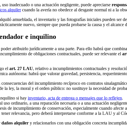
do, uso inadecuado o una actuación negligente, puede apreciarse
respons
cos alquiler
cuando la avería no obedece al desgaste normal ni a la obs
 alquiló amueblada, el inventario y las fotografías iniciales pueden ser
prácticamente nuevo, siempre que pueda probarse la causa y el alcance d
endador e inquilino
poder atribuirlo jurídicamente a una parte. Para ello habrá que combina
 incumplimiento de obligaciones contractuales, puede ser relevante el
ar
ego el
art. 27 LAU
, relativo a incumplimientos contractuales y resoluc
ómica autónoma: habrá que valorar gravedad, persistencia, requerimiento
as consecuencias del incumplimiento recíproco en contratos sinalagmáti
de la ley, la moral y el orden público: no sustituye la necesidad de proba
l inquilino si hay
inventario, acta de entrega o mensajes que lo reflejen
.
 al uso ordinario, a una reparación necesaria o a una actuación negligent
 tesis de incumplimiento de conservación, especialmente cuando afecte a 
á tener relevancia, pero deberá interpretarse conforme a la LAU y al Có
daños alquiler
y relacionarlos con una obligación concreta incumplid