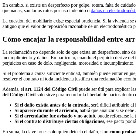
En cambio, si existe un desperfecto por golpe, rotura, falta de cuida
quemadas, sanitarios rotos por uso indebido o
daños en electrodomésti
La cuestión del mobiliario exige especial prudencia. Si la vivienda se
antiguo que el valor de reposición razonable de un electrodoméstico 
Cómo encajar la responsabilidad entre arr
La reclamación no depende solo de que exista un desperfecto, sino de 
incumplimiento y daños. En particular, cuando el perjuicio derive del
perjuicios en caso de dolo, negligencia, morosidad o incumplimiento.
Si el problema alcanza suficiente entidad, también puede entrar en ju
resolver el contrato ni toda incidencia justifica una reclamación econ
Además, el
art. 1124 del Código Civil
puede ser útil para explicar l
del Código Civil
solo sirve para recordar la libertad de pactos dentro 
Si el daño existía antes de la entrada
, será difícil atribuirlo a
Si aparece durante el arriendo
, habrá que analizar si se debe
Si el arrendador fue avisado y no actuó
, puede reforzarse la
Si el contrato distribuye ciertas obligaciones
, ese pacto podr
En suma, la clave no es solo quién detecta el daño, sino
cómo probar 