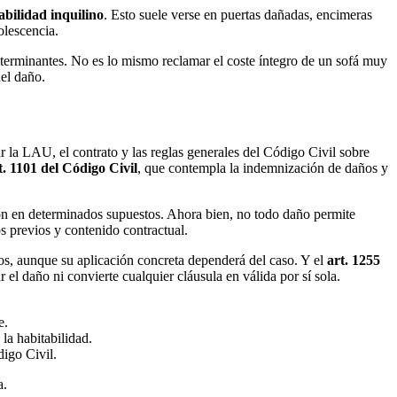
abilidad inquilino
. Esto suele verse en puertas dañadas, encimeras
olescencia.
 determinantes. No es lo mismo reclamar el coste íntegro de un sofá muy
el daño.
r la LAU, el contrato y las reglas generales del Código Civil sobre
t. 1101 del Código Civil
, que contempla la indemnización de daños y
ión en determinados supuestos. Ahora bien, no todo daño permite
s previos y contenido contractual.
cos, aunque su aplicación concreta dependerá del caso. Y el
art. 1255
r el daño ni convierte cualquier cláusula en válida por sí sola.
e.
la habitabilidad.
digo Civil.
a.