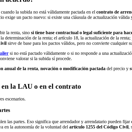
cuando la subida no está válidamente pactada en el
contrato de arre
io exige un pacto nuevo: si existe una cláusula de actualización válida y
bir la renta, sino
si tiene base contractual o legal suficiente para hac
a la determinación de la renta; el artículo 18, la actualización de la ren
ivil
sirve de base para los pactos válidos, pero no convierte cualquier s
uiler
si no está pactado válidamente o si no responde a una actualizaci
onviene valorar si la subida sí procede.
ón anual de la renta
,
novación o modificación pactada
del precio y
s
en la LAU o en el contrato
res escenarios.
artes
ulen las partes. Eso significa que arrendador y arrendatario pueden fijar
ya en la autonomía de la voluntad del
artículo 1255 del Código Civil
, 