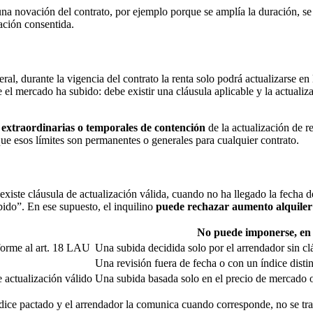
na novación del contrato, por ejemplo porque se amplía la duración, se
ación consentida.
ral, durante la vigencia del contrato la renta solo podrá actualizarse e
e el mercado ha subido: debe existir una cláusula aplicable y la actual
extraordinarias o temporales de contención
de la actualización de r
que esos límites son permanentes o generales para cualquier contrato.
xiste cláusula de actualización válida, cuando no ha llegado la fecha de
ido”. En ese supuesto, el inquilino
puede rechazar aumento alquiler
No puede imponerse, en 
nforme al art. 18 LAU
Una subida decidida solo por el arrendador sin cl
Una revisión fuera de fecha o con un índice distin
e actualización válido
Una subida basada solo en el precio de mercado o
ndice pactado y el arrendador la comunica cuando corresponde, no se tra