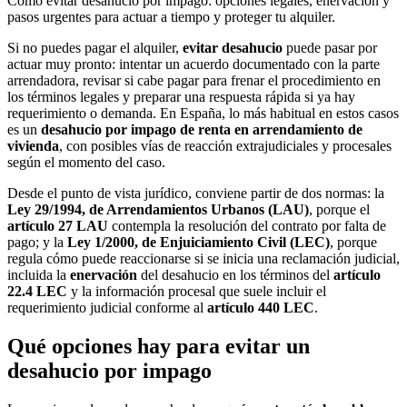
Cómo evitar desahucio por impago: opciones legales, enervación y
pasos urgentes para actuar a tiempo y proteger tu alquiler.
Si no puedes pagar el alquiler,
evitar desahucio
puede pasar por
actuar muy pronto: intentar un acuerdo documentado con la parte
arrendadora, revisar si cabe pagar para frenar el procedimiento en
los términos legales y preparar una respuesta rápida si ya hay
requerimiento o demanda. En España, lo más habitual en estos casos
es un
desahucio por impago de renta en arrendamiento de
vivienda
, con posibles vías de reacción extrajudiciales y procesales
según el momento del caso.
Desde el punto de vista jurídico, conviene partir de dos normas: la
Ley 29/1994, de Arrendamientos Urbanos (LAU)
, porque el
artículo 27 LAU
contempla la resolución del contrato por falta de
pago; y la
Ley 1/2000, de Enjuiciamiento Civil (LEC)
, porque
regula cómo puede reaccionarse si se inicia una reclamación judicial,
incluida la
enervación
del desahucio en los términos del
artículo
22.4 LEC
y la información procesal que suele incluir el
requerimiento judicial conforme al
artículo 440 LEC
.
Qué opciones hay para evitar un
desahucio por impago