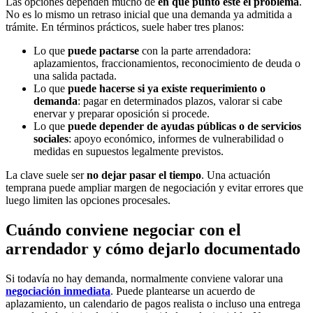
Las opciones dependen mucho de
en qué punto esté el problema
.
No es lo mismo un retraso inicial que una demanda ya admitida a
trámite. En términos prácticos, suele haber tres planos:
Lo que
puede pactarse
con la parte arrendadora:
aplazamientos, fraccionamientos, reconocimiento de deuda o
una salida pactada.
Lo que
puede hacerse si ya existe requerimiento o
demanda
: pagar en determinados plazos, valorar si cabe
enervar y preparar oposición si procede.
Lo que
puede depender de ayudas públicas o de servicios
sociales
: apoyo económico, informes de vulnerabilidad o
medidas en supuestos legalmente previstos.
La clave suele ser
no dejar pasar el tiempo
. Una actuación
temprana puede ampliar margen de negociación y evitar errores que
luego limiten las opciones procesales.
Cuándo conviene negociar con el
arrendador y cómo dejarlo documentado
Si todavía no hay demanda, normalmente conviene valorar una
negociación inmediata
. Puede plantearse un acuerdo de
aplazamiento, un calendario de pagos realista o incluso una entrega