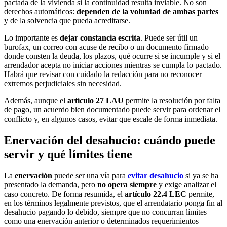
pactada de la vivienda si la continuidad resulta inviable. No son
derechos automáticos:
dependen de la voluntad de ambas partes
y de la solvencia que pueda acreditarse.
Lo importante es
dejar constancia escrita
. Puede ser útil un
burofax, un correo con acuse de recibo o un documento firmado
donde consten la deuda, los plazos, qué ocurre si se incumple y si el
arrendador acepta no iniciar acciones mientras se cumpla lo pactado.
Habrá que revisar con cuidado la redacción para no reconocer
extremos perjudiciales sin necesidad.
Además, aunque el
artículo 27 LAU
permite la resolución por falta
de pago, un acuerdo bien documentado puede servir para ordenar el
conflicto y, en algunos casos, evitar que escale de forma inmediata.
Enervación del desahucio: cuándo puede
servir y qué límites tiene
La
enervación
puede ser una vía para
evitar desahucio
si ya se ha
presentado la demanda, pero
no opera siempre
y exige analizar el
caso concreto. De forma resumida, el
artículo 22.4 LEC
permite,
en los términos legalmente previstos, que el arrendatario ponga fin al
desahucio pagando lo debido, siempre que no concurran límites
como una enervación anterior o determinados requerimientos