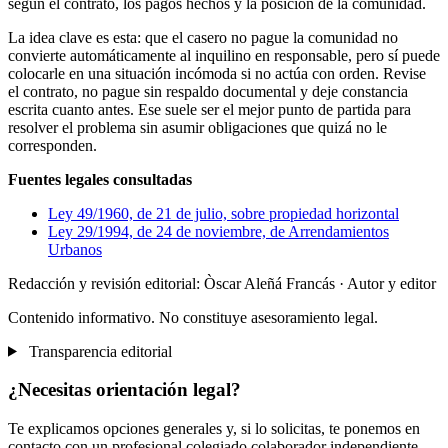
según el contrato, los pagos hechos y la posición de la comunidad.
La idea clave es esta: que el casero no pague la comunidad no
convierte automáticamente al inquilino en responsable, pero sí puede
colocarle en una situación incómoda si no actúa con orden. Revise
el contrato, no pague sin respaldo documental y deje constancia
escrita cuanto antes. Ese suele ser el mejor punto de partida para
resolver el problema sin asumir obligaciones que quizá no le
corresponden.
Fuentes legales consultadas
Ley 49/1960, de 21 de julio, sobre propiedad horizontal
Ley 29/1994, de 24 de noviembre, de Arrendamientos
Urbanos
Redacción y revisión editorial: Òscar Aleñá Francás
· Autor y editor
Contenido informativo. No constituye asesoramiento legal.
Transparencia editorial
¿Necesitas orientación legal?
Te explicamos opciones generales y, si lo solicitas, te ponemos en
contacto con un profesional colegiado colaborador independiente.