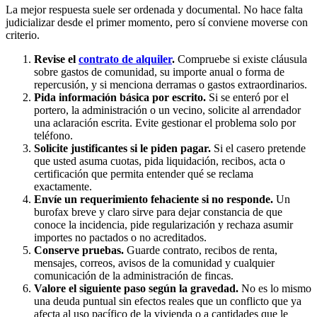
La mejor respuesta suele ser ordenada y documental. No hace falta
judicializar desde el primer momento, pero sí conviene moverse con
criterio.
Revise el
contrato de alquiler
.
Compruebe si existe cláusula
sobre gastos de comunidad, su importe anual o forma de
repercusión, y si menciona derramas o gastos extraordinarios.
Pida información básica por escrito.
Si se enteró por el
portero, la administración o un vecino, solicite al arrendador
una aclaración escrita. Evite gestionar el problema solo por
teléfono.
Solicite justificantes si le piden pagar.
Si el casero pretende
que usted asuma cuotas, pida liquidación, recibos, acta o
certificación que permita entender qué se reclama
exactamente.
Envíe un requerimiento fehaciente si no responde.
Un
burofax breve y claro sirve para dejar constancia de que
conoce la incidencia, pide regularización y rechaza asumir
importes no pactados o no acreditados.
Conserve pruebas.
Guarde contrato, recibos de renta,
mensajes, correos, avisos de la comunidad y cualquier
comunicación de la administración de fincas.
Valore el siguiente paso según la gravedad.
No es lo mismo
una deuda puntual sin efectos reales que un conflicto que ya
afecta al uso pacífico de la vivienda o a cantidades que le