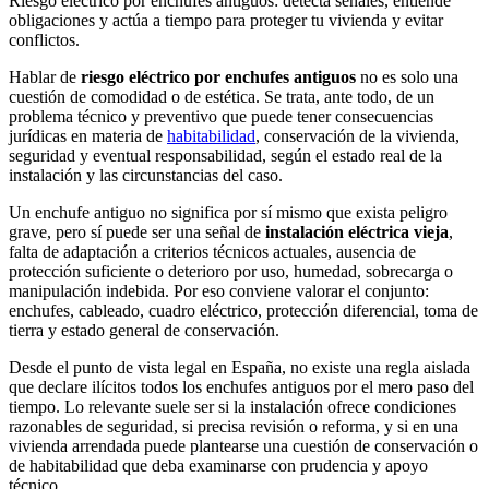
Riesgo eléctrico por enchufes antiguos: detecta señales, entiende
obligaciones y actúa a tiempo para proteger tu vivienda y evitar
conflictos.
Hablar de
riesgo eléctrico por enchufes antiguos
no es solo una
cuestión de comodidad o de estética. Se trata, ante todo, de un
problema técnico y preventivo que puede tener consecuencias
jurídicas en materia de
habitabilidad
, conservación de la vivienda,
seguridad y eventual responsabilidad, según el estado real de la
instalación y las circunstancias del caso.
Un enchufe antiguo no significa por sí mismo que exista peligro
grave, pero sí puede ser una señal de
instalación eléctrica vieja
,
falta de adaptación a criterios técnicos actuales, ausencia de
protección suficiente o deterioro por uso, humedad, sobrecarga o
manipulación indebida. Por eso conviene valorar el conjunto:
enchufes, cableado, cuadro eléctrico, protección diferencial, toma de
tierra y estado general de conservación.
Desde el punto de vista legal en España, no existe una regla aislada
que declare ilícitos todos los enchufes antiguos por el mero paso del
tiempo. Lo relevante suele ser si la instalación ofrece condiciones
razonables de seguridad, si precisa revisión o reforma, y si en una
vivienda arrendada puede plantearse una cuestión de conservación o
de habitabilidad que deba examinarse con prudencia y apoyo
técnico.