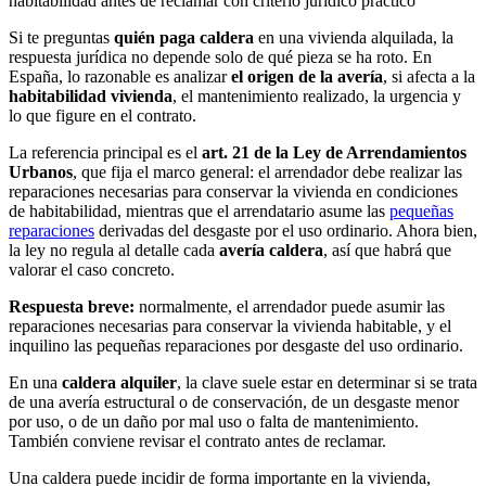
habitabilidad antes de reclamar con criterio jurídico práctico
Si te preguntas
quién paga caldera
en una vivienda alquilada, la
respuesta jurídica no depende solo de qué pieza se ha roto. En
España, lo razonable es analizar
el origen de la avería
, si afecta a la
habitabilidad vivienda
, el mantenimiento realizado, la urgencia y
lo que figure en el contrato.
La referencia principal es el
art. 21 de la Ley de Arrendamientos
Urbanos
, que fija el marco general: el arrendador debe realizar las
reparaciones necesarias para conservar la vivienda en condiciones
de habitabilidad, mientras que el arrendatario asume las
pequeñas
reparaciones
derivadas del desgaste por el uso ordinario. Ahora bien,
la ley no regula al detalle cada
avería caldera
, así que habrá que
valorar el caso concreto.
Respuesta breve:
normalmente, el arrendador puede asumir las
reparaciones necesarias para conservar la vivienda habitable, y el
inquilino las pequeñas reparaciones por desgaste del uso ordinario.
En una
caldera alquiler
, la clave suele estar en determinar si se trata
de una avería estructural o de conservación, de un desgaste menor
por uso, o de un daño por mal uso o falta de mantenimiento.
También conviene revisar el contrato antes de reclamar.
Una caldera puede incidir de forma importante en la vivienda,