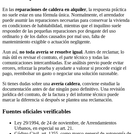
En las
reparaciones de caldera en alquiler
, la respuesta práctica
no suele estar en una fórmula única. Normalmente, el arrendador
puede asumir las reparaciones necesarias para conservar la vivienda
en condiciones de habitabilidad, mientras que el inquilino suele
responder de las pequeñas reparaciones por desgaste del uso
ordinario y de los daños causados por mal uso, falta de
mantenimiento exigible o actuación negligente.
Aun así,
no toda avería se resuelve igual
. Antes de reclamar, lo
más útil es revisar el contrato, el parte técnico y todas las
comunicaciones intercambiadas. Ese análisis previo puede evitar
errores, reforzar la prueba y ayudarte a valorar si procede exigir el
pago, reembolsar un gasto o negociar una solución razonable.
Si tienes dudas sobre una
avería caldera
, conviene estudiar la
documentación antes de dar ningún paso definitivo. Una revisión
jurídica del contrato, de la factura y del informe técnico puede
marcar la diferencia si después se plantea una reclamación.
Fuentes oficiales verificables
Ley 29/1994, de 24 de noviembre, de Arrendamientos
Urbanos, en especial su art. 21.
Código Civil, art. 1255, como marco general de autonomía de