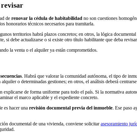
 revisar
dad de
renovar la cédula de habitabilidad
no son cuestiones homogén
los honorarios técnicos necesarios para tramitarla.
lgunos territorios habrá plazos concretos; en otros, la lógica documental
 si debe actualizarse o si existe otro título habilitante que deba revisa
ando la venta o el alquiler ya están comprometidos.
secuencias
. Habrá que valorar la comunidad autónoma, el tipo de inmue
 alquiler o determinadas gestiones; en otros, el análisis deberá centrars
 explicarse de forma uniforme para todo el país. Si la normativa auto
xaminar el marco aplicable y el expediente concreto.
le es hacer una
revisión documental previa del inmueble
. Ese paso a
uación documental de una vivienda, conviene solicitar
asesoramiento jurí
guridad.