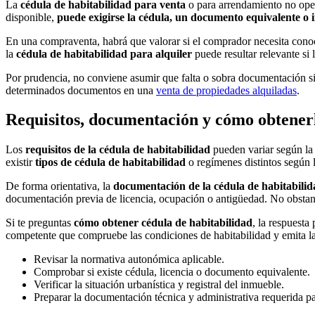
La
cédula de habitabilidad para venta
o para arrendamiento no oper
disponible,
puede exigirse la cédula, un documento equivalente o i
En una compraventa, habrá que valorar si el comprador necesita conocer
la
cédula de habitabilidad para alquiler
puede resultar relevante si
Por prudencia, no conviene asumir que falta o sobra documentación sin
determinados documentos en una
venta de propiedades alquiladas
.
Requisitos, documentación y cómo obtener
Los
requisitos de la cédula de habitabilidad
pueden variar según la
existir
tipos de cédula de habitabilidad
o regímenes distintos según l
De forma orientativa, la
documentación de la cédula de habitabilid
documentación previa de licencia, ocupación o antigüedad. No obstant
Si te preguntas
cómo obtener cédula de habitabilidad
, la respuesta
competente que compruebe las condiciones de habitabilidad y emita l
Revisar la normativa autonómica aplicable.
Comprobar si existe cédula, licencia o documento equivalente.
Verificar la situación urbanística y registral del inmueble.
Preparar la documentación técnica y administrativa requerida p