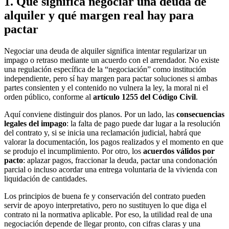
1. Qué significa negociar una deuda de
alquiler y qué margen real hay para
pactar
Negociar una deuda de alquiler significa intentar regularizar un
impago o retraso mediante un acuerdo con el arrendador. No existe
una regulación específica de la “negociación” como institución
independiente, pero sí hay margen para pactar soluciones si ambas
partes consienten y el contenido no vulnera la ley, la moral ni el
orden público, conforme al
artículo 1255 del Código Civil
.
Aquí conviene distinguir dos planos. Por un lado, las
consecuencias
legales del impago
: la falta de pago puede dar lugar a la resolución
del contrato y, si se inicia una reclamación judicial, habrá que
valorar la documentación, los pagos realizados y el momento en que
se produjo el incumplimiento. Por otro, los
acuerdos válidos por
pacto
: aplazar pagos, fraccionar la deuda, pactar una condonación
parcial o incluso acordar una entrega voluntaria de la vivienda con
liquidación de cantidades.
Los principios de buena fe y conservación del contrato pueden
servir de apoyo interpretativo, pero no sustituyen lo que diga el
contrato ni la normativa aplicable. Por eso, la utilidad real de una
negociación depende de llegar pronto, con cifras claras y una