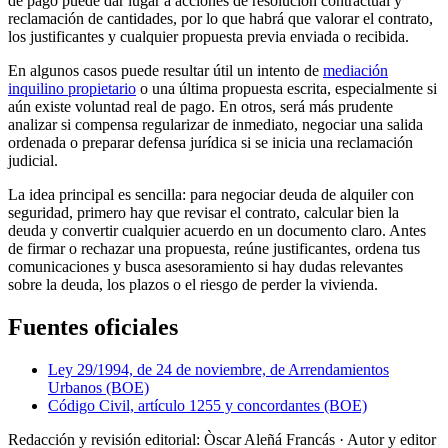
de pago puede dar lugar a acciones de resolución contractual y
reclamación de cantidades, por lo que habrá que valorar el contrato,
los justificantes y cualquier propuesta previa enviada o recibida.
En algunos casos puede resultar útil un intento de
mediación
inquilino propietario
o una última propuesta escrita, especialmente si
aún existe voluntad real de pago. En otros, será más prudente
analizar si compensa regularizar de inmediato, negociar una salida
ordenada o preparar defensa jurídica si se inicia una reclamación
judicial.
La idea principal es sencilla: para negociar deuda de alquiler con
seguridad, primero hay que revisar el contrato, calcular bien la
deuda y convertir cualquier acuerdo en un documento claro. Antes
de firmar o rechazar una propuesta, reúne justificantes, ordena tus
comunicaciones y busca asesoramiento si hay dudas relevantes
sobre la deuda, los plazos o el riesgo de perder la vivienda.
Fuentes oficiales
Ley 29/1994, de 24 de noviembre, de Arrendamientos
Urbanos (BOE)
Código Civil, artículo 1255 y concordantes (BOE)
Redacción y revisión editorial: Òscar Aleñá Francás
· Autor y editor