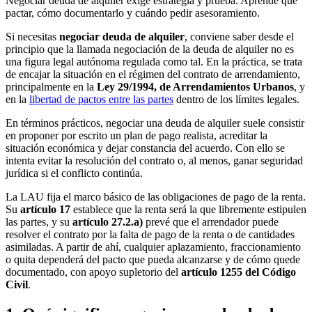
Negociar deuda de alquiler exige estrategia y prueba. Aprende qué
pactar, cómo documentarlo y cuándo pedir asesoramiento.
Si necesitas
negociar deuda de alquiler
, conviene saber desde el
principio que la llamada negociación de la deuda de alquiler no es
una figura legal autónoma regulada como tal. En la práctica, se trata
de encajar la situación en el régimen del contrato de arrendamiento,
principalmente en la
Ley 29/1994, de Arrendamientos Urbanos
, y
en la
libertad de pactos entre las partes
dentro de los límites legales.
En términos prácticos, negociar una deuda de alquiler suele consistir
en proponer por escrito un plan de pago realista, acreditar la
situación económica y dejar constancia del acuerdo. Con ello se
intenta evitar la resolución del contrato o, al menos, ganar seguridad
jurídica si el conflicto continúa.
La LAU fija el marco básico de las obligaciones de pago de la renta.
Su
artículo 17
establece que la renta será la que libremente estipulen
las partes, y su
artículo 27.2.a)
prevé que el arrendador puede
resolver el contrato por la falta de pago de la renta o de cantidades
asimiladas. A partir de ahí, cualquier aplazamiento, fraccionamiento
o quita dependerá del pacto que pueda alcanzarse y de cómo quede
documentado, con apoyo supletorio del
artículo 1255 del Código
Civil
.