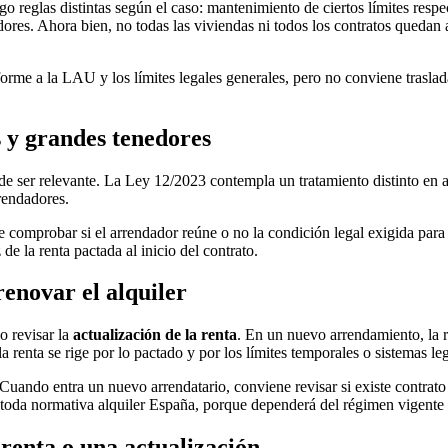
o reglas distintas según el caso: mantenimiento de ciertos límites respect
ores. Ahora bien, no todas las viviendas ni todos los contratos quedan
orme a la LAU y los límites legales generales, pero no conviene trasla
s y grandes tenedores
e ser relevante. La Ley 12/2023 contempla un tratamiento distinto en a
rrendadores.
e comprobar si el arrendador reúne o no la condición legal exigida para
 de la renta pactada al inicio del contrato.
enovar el alquiler
 o revisar la
actualización de la renta
. En un nuevo arrendamiento, la r
 la renta se rige por lo pactado y por los límites temporales o sistemas
ando entra un nuevo arrendatario, conviene revisar si existe contrato a
 toda
normativa alquiler España
, porque dependerá del régimen vigente 
renta o una actualización