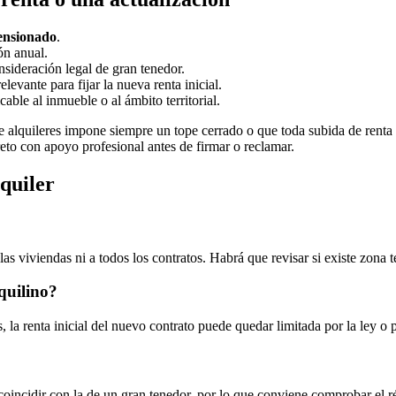
tensionado
.
ón anual.
nsideración legal de gran tenedor.
elevante para fijar la nueva renta inicial.
able al inmueble o al ámbito territorial.
e alquileres
impone siempre un tope cerrado o que toda subida de renta es
reto con apoyo profesional antes de firmar o reclamar.
lquiler
as viviendas ni a todos los contratos. Habrá que revisar si existe zona
quilino?
a renta inicial del nuevo contrato puede quedar limitada por la ley o po
ncidir con la de un gran tenedor, por lo que conviene comprobar el rég