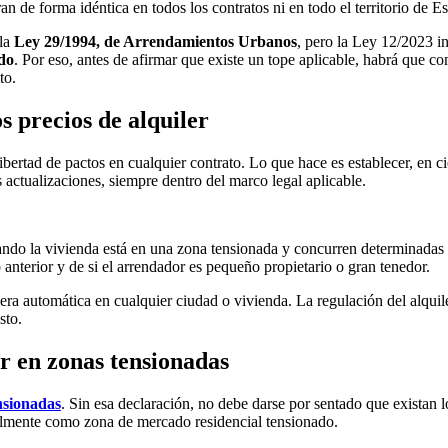
n de forma idéntica en todos los contratos ni en todo el territorio de E
 la
Ley 29/1994, de Arrendamientos Urbanos
, pero la Ley 12/2023 i
do
. Por eso, antes de afirmar que existe un tope aplicable, habrá que co
to.
 precios de alquiler
 libertad de pactos en cualquier contrato. Lo que hace es establecer, en c
s actualizaciones, siempre dentro del marco legal aplicable.
uando la vivienda está en una zona tensionada y concurren determinadas 
to anterior y de si el arrendador es pequeño propietario o gran tenedor.
ra automática en cualquier ciudad o vivienda. La
regulación del alquil
sto.
r en zonas tensionadas
nsionadas
. Sin esa declaración, no debe darse por sentado que existan lo
rmalmente como zona de mercado residencial tensionado.