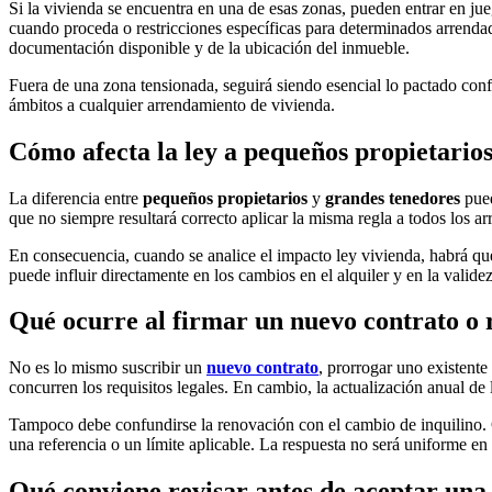
Si la vivienda se encuentra en una de esas zonas, pueden entrar en jueg
cuando proceda o restricciones específicas para determinados arrendad
documentación disponible y de la ubicación del inmueble.
Fuera de una zona tensionada, seguirá siendo esencial lo pactado conf
ámbitos a cualquier arrendamiento de vivienda.
Cómo afecta la ley a pequeños propietario
La diferencia entre
pequeños propietarios
y
grandes tenedores
pued
que no siempre resultará correcto aplicar la misma regla a todos los a
En consecuencia, cuando se analice el
impacto ley vivienda
, habrá qu
puede influir directamente en los
cambios en el alquiler
y en la validez
Qué ocurre al firmar un nuevo contrato o r
No es lo mismo suscribir un
nuevo contrato
, prorrogar uno existente
concurren los requisitos legales. En cambio, la actualización anual de
Tampoco debe confundirse la renovación con el cambio de inquilino. Cu
una referencia o un límite aplicable. La respuesta no será uniforme en
Qué conviene revisar antes de aceptar una 