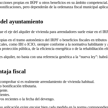
ciones propias en IRPF u otros beneficios en su ámbito competencial.
r bonificaciones, pero dependerán de la ordenanza fiscal municipal aplic
del ayuntamiento
 el eje del alquiler de vivienda para arrendadores suele estar en el IRPF
as en el tramo autonómico del IRPF o beneficios fiscales en tributos 
cales, como IBI o ICIO, siempre conforme a la normativa habilitante y 
protección pública, de la eficiencia energética o de la rehabilitación e
es alquiler, no basta con una referencia genérica a la “nueva ley”: habrá q
taja fiscal
comprobar si es realmente arrendamiento de vivienda habitual.
bonificación tributaria.
gente.
ientes.
os recientes o la fecha del devengo.
 su aplicación exige encajar bien cada medida en la norma correspondi