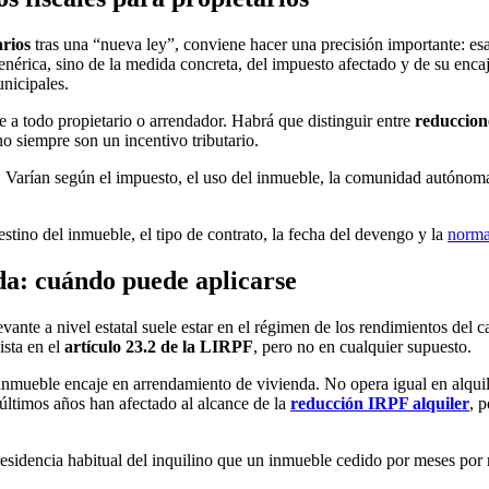
arios
tras una “nueva ley”, conviene hacer una precisión importante: esa
genérica, sino de la medida concreta, del impuesto afectado y de su enc
nicipales.
e a todo propietario o arrendador. Habrá que distinguir entre
reduccion
 siempre son un incentivo tributario.
os. Varían según el impuesto, el uso del inmueble, la comunidad autóno
destino del inmueble, el tipo de contrato, la fecha del devengo y la
norma
da: cuándo puede aplicarse
evante a nivel estatal suele estar en el régimen de los rendimientos del
ista en el
artículo 23.2 de la LIRPF
, pero no en cualquier supuesto.
el inmueble encaje en arrendamiento de vivienda. No opera igual en alqui
últimos años han afectado al alcance de la
reducción IRPF alquiler
, 
esidencia habitual del inquilino que un inmueble cedido por meses por ra