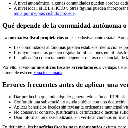
A nivel autonómico, algunas comunidades pueden aprobar deduc
A nivel local, el IBI, el ICIO u otras figuras pueden incorpora
renta por mejoras cuándo procede
.
Qué depende de la comunidad autónoma o 
La
normativa fiscal propietarios
no es exclusivamente estatal. Aunque
Las comunidades autónomas pueden establecer deducciones propi
Los ayuntamientos pueden regular bonificaciones en tributos lo
La aplicación concreta puede depender del uso residencial, de la 
Por ello, al valorar
incentivos fiscales arrendadores
o ventajas fiscal
inmueble está en
zona tensionada
.
Errores frecuentes antes de aplicar una ven
Dar por hecho que todo alquiler genera reducción en IRPF, sin 
Confundir una subvención o ayuda pública con una deducción o 
Aplicar beneficios locales sin revisar la ordenanza municipal vi
No conservar contrato, justificantes, certificados o facturas sufic
Usar información desactualizada, sin verificar cambios normativ
En definitiva, los
beneficios fiscales para propietarios
existen, pero