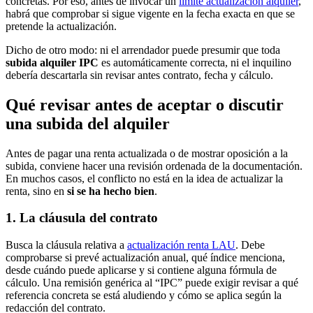
concretas. Por eso, antes de invocar un
límite actualización alquiler
,
habrá que comprobar si sigue vigente en la fecha exacta en que se
pretende la actualización.
Dicho de otro modo: ni el arrendador puede presumir que toda
subida alquiler IPC
es automáticamente correcta, ni el inquilino
debería descartarla sin revisar antes contrato, fecha y cálculo.
Qué revisar antes de aceptar o discutir
una subida del alquiler
Antes de pagar una renta actualizada o de mostrar oposición a la
subida, conviene hacer una revisión ordenada de la documentación.
En muchos casos, el conflicto no está en la idea de actualizar la
renta, sino en
si se ha hecho bien
.
1. La cláusula del contrato
Busca la cláusula relativa a
actualización renta LAU
. Debe
comprobarse si prevé actualización anual, qué índice menciona,
desde cuándo puede aplicarse y si contiene alguna fórmula de
cálculo. Una remisión genérica al “IPC” puede exigir revisar a qué
referencia concreta se está aludiendo y cómo se aplica según la
redacción del contrato.