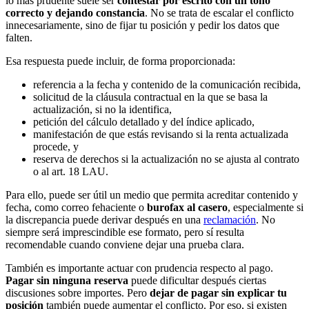
lo más prudente suele ser
contestar por escrito con un tono
correcto y dejando constancia
. No se trata de escalar el conflicto
innecesariamente, sino de fijar tu posición y pedir los datos que
falten.
Esa respuesta puede incluir, de forma proporcionada:
referencia a la fecha y contenido de la comunicación recibida,
solicitud de la cláusula contractual en la que se basa la
actualización, si no la identifica,
petición del cálculo detallado y del índice aplicado,
manifestación de que estás revisando si la renta actualizada
procede, y
reserva de derechos si la actualización no se ajusta al contrato
o al art. 18 LAU.
Para ello, puede ser útil un medio que permita acreditar contenido y
fecha, como correo fehaciente o
burofax al casero
, especialmente si
la discrepancia puede derivar después en una
reclamación
. No
siempre será imprescindible ese formato, pero sí resulta
recomendable cuando conviene dejar una prueba clara.
También es importante actuar con prudencia respecto al pago.
Pagar sin ninguna reserva
puede dificultar después ciertas
discusiones sobre importes. Pero
dejar de pagar sin explicar tu
posición
también puede aumentar el conflicto. Por eso, si existen