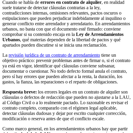
Cuando se habla de
errores en contrato de alquiler
, en realidad
suele tratarse de detectar cláusulas contrarias a la ley,
contradicciones internas, omisiones relevantes, pactos oscuros o
estipulaciones que pueden perjudicar indebidamente al inquilino o
generar conflicto entre arrendador y arrendatario. En arrendamientos
urbanos, no basta con que el documento esté firmado: conviene
comprobar si su contenido encaja en la
Ley de Arrendamientos
Urbanos
, qué materias dependen de la libertad de pactos y qué
apartados pueden discutirse si se inicia una reclamación.
La
revisión jurídica de un contrato de arrendamiento
tiene un
objetivo práctico: prevenir problemas antes de firmar o, si el contrato
ya está en vigor, identificar qué cláusulas conviene subsanar,
documentar o cuestionar. No todo defecto formal anula el contrato,
pero sí hay errores que pueden afectar a la renta, la duración, los
gastos, la fianza, las reparaciones o el reparto de obligaciones.
Respuesta breve:
los errores legales en un contrato de alquiler son
cláusulas o defectos de redacción que pueden no ajustarse a la LAU,
al Código Civil o a lo realmente pactado. Lo razonable es revisar el
contrato completo, compararlo con el régimen legal aplicable,
detectar cláusulas dudosas y dejar por escrito cualquier corrección,
modificación o reserva antes de que el conflicto escale.
Como marco general, en los arrendamientos urbanos hay que partir