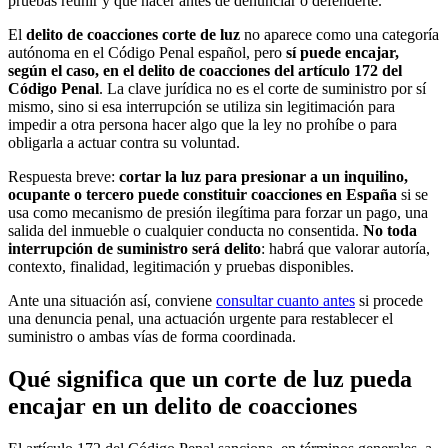
pruebas reunir y qué hacer antes de denunciar o defenderte.
El
delito de coacciones corte de luz
no aparece como una categoría
autónoma en el Código Penal español, pero
sí puede encajar,
según el caso, en el delito de coacciones del artículo 172 del
Código Penal
. La clave jurídica no es el corte de suministro por sí
mismo, sino si esa interrupción se utiliza sin legitimación para
impedir a otra persona hacer algo que la ley no prohíbe o para
obligarla a actuar contra su voluntad.
Respuesta breve:
cortar la luz para presionar a un inquilino,
ocupante o tercero puede constituir coacciones en España
si se
usa como mecanismo de presión ilegítima para forzar un pago, una
salida del inmueble o cualquier conducta no consentida.
No toda
interrupción de suministro será delito
: habrá que valorar autoría,
contexto, finalidad, legitimación y pruebas disponibles.
Ante una situación así, conviene
consultar cuanto antes
si procede
una denuncia penal, una actuación urgente para restablecer el
suministro o ambas vías de forma coordinada.
Qué significa que un corte de luz pueda
encajar en un delito de coacciones