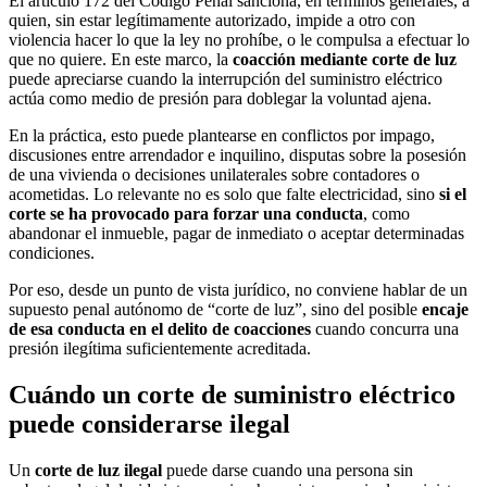
El artículo 172 del Código Penal sanciona, en términos generales, a
quien, sin estar legítimamente autorizado, impide a otro con
violencia hacer lo que la ley no prohíbe, o le compulsa a efectuar lo
que no quiere. En este marco, la
coacción mediante corte de luz
puede apreciarse cuando la interrupción del suministro eléctrico
actúa como medio de presión para doblegar la voluntad ajena.
En la práctica, esto puede plantearse en conflictos por impago,
discusiones entre arrendador e inquilino, disputas sobre la posesión
de una vivienda o decisiones unilaterales sobre contadores o
acometidas. Lo relevante no es solo que falte electricidad, sino
si el
corte se ha provocado para forzar una conducta
, como
abandonar el inmueble, pagar de inmediato o aceptar determinadas
condiciones.
Por eso, desde un punto de vista jurídico, no conviene hablar de un
supuesto penal autónomo de “corte de luz”, sino del posible
encaje
de esa conducta en el delito de coacciones
cuando concurra una
presión ilegítima suficientemente acreditada.
Cuándo un corte de suministro eléctrico
puede considerarse ilegal
Un
corte de luz ilegal
puede darse cuando una persona sin