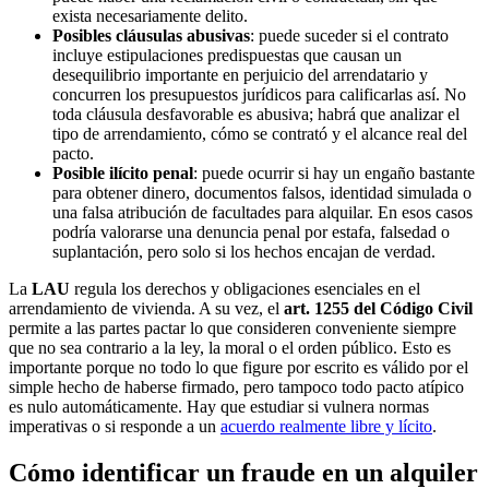
exista necesariamente delito.
Posibles cláusulas abusivas
: puede suceder si el contrato
incluye estipulaciones predispuestas que causan un
desequilibrio importante en perjuicio del arrendatario y
concurren los presupuestos jurídicos para calificarlas así. No
toda cláusula desfavorable es abusiva; habrá que analizar el
tipo de arrendamiento, cómo se contrató y el alcance real del
pacto.
Posible ilícito penal
: puede ocurrir si hay un engaño bastante
para obtener dinero, documentos falsos, identidad simulada o
una falsa atribución de facultades para alquilar. En esos casos
podría valorarse una denuncia penal por estafa, falsedad o
suplantación, pero solo si los hechos encajan de verdad.
La
LAU
regula los derechos y obligaciones esenciales en el
arrendamiento de vivienda. A su vez, el
art. 1255 del Código Civil
permite a las partes pactar lo que consideren conveniente siempre
que no sea contrario a la ley, la moral o el orden público. Esto es
importante porque no todo lo que figure por escrito es válido por el
simple hecho de haberse firmado, pero tampoco todo pacto atípico
es nulo automáticamente. Hay que estudiar si vulnera normas
imperativas o si responde a un
acuerdo realmente libre y lícito
.
Cómo identificar un fraude en un alquiler