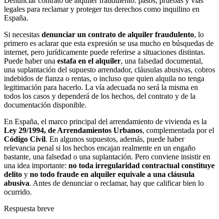
Denunciar contrato de alquiler fraudulento: pasos, pruebas y vías
legales para reclamar y proteger tus derechos como inquilino en
España.
Si necesitas
denunciar un contrato de alquiler fraudulento
, lo
primero es aclarar que esta expresión se usa mucho en búsquedas de
internet, pero jurídicamente puede referirse a situaciones distintas.
Puede haber una
estafa en el alquiler
, una falsedad documental,
una suplantación del supuesto arrendador, cláusulas abusivas, cobros
indebidos de fianza o rentas, o incluso que quien alquila no tenga
legitimación para hacerlo. La vía adecuada no será la misma en
todos los casos y dependerá de los hechos, del contrato y de la
documentación disponible.
En España, el marco principal del arrendamiento de vivienda es la
Ley 29/1994, de Arrendamientos Urbanos
, complementada por el
Código Civil
. En algunos supuestos, además, puede haber
relevancia penal si los hechos encajan realmente en un engaño
bastante, una falsedad o una suplantación. Pero conviene insistir en
una idea importante:
no toda irregularidad contractual constituye
delito
y
no todo fraude en alquiler equivale a una cláusula
abusiva
. Antes de denunciar o reclamar, hay que calificar bien lo
ocurrido.
Respuesta breve