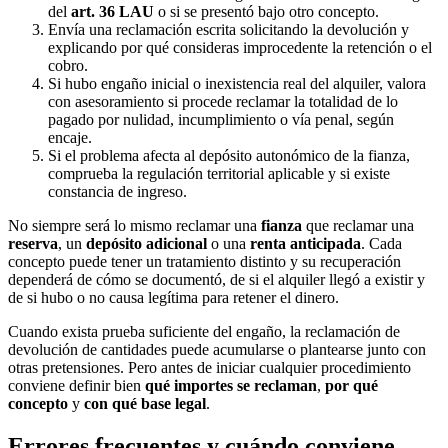
del
art. 36 LAU
o si se presentó bajo otro concepto.
Envía una reclamación escrita solicitando la devolución y
explicando por qué consideras improcedente la retención o el
cobro.
Si hubo engaño inicial o inexistencia real del alquiler, valora
con asesoramiento si procede reclamar la totalidad de lo
pagado por nulidad, incumplimiento o vía penal, según
encaje.
Si el problema afecta al depósito autonómico de la fianza,
comprueba la regulación territorial aplicable y si existe
constancia de ingreso.
No siempre será lo mismo reclamar una
fianza
que reclamar una
reserva
, un
depósito adicional
o una
renta anticipada
. Cada
concepto puede tener un tratamiento distinto y su recuperación
dependerá de cómo se documentó, de si el alquiler llegó a existir y
de si hubo o no causa legítima para retener el dinero.
Cuando exista prueba suficiente del engaño, la reclamación de
devolución de cantidades puede acumularse o plantearse junto con
otras pretensiones. Pero antes de iniciar cualquier procedimiento
conviene definir bien
qué importes se reclaman
,
por qué
concepto
y
con qué base legal
.
Errores frecuentes y cuándo conviene