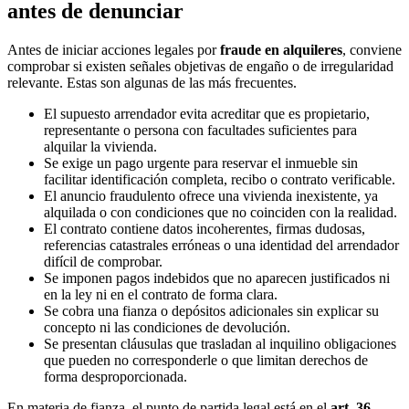
antes de denunciar
Antes de iniciar acciones legales por
fraude en alquileres
, conviene
comprobar si existen señales objetivas de engaño o de irregularidad
relevante. Estas son algunas de las más frecuentes.
El supuesto arrendador evita acreditar que es propietario,
representante o persona con facultades suficientes para
alquilar la vivienda.
Se exige un pago urgente para reservar el inmueble sin
facilitar identificación completa, recibo o contrato verificable.
El anuncio fraudulento ofrece una vivienda inexistente, ya
alquilada o con condiciones que no coinciden con la realidad.
El contrato contiene datos incoherentes, firmas dudosas,
referencias catastrales erróneas o una identidad del arrendador
difícil de comprobar.
Se imponen pagos indebidos que no aparecen justificados ni
en la ley ni en el contrato de forma clara.
Se cobra una fianza o depósitos adicionales sin explicar su
concepto ni las condiciones de devolución.
Se presentan cláusulas que trasladan al inquilino obligaciones
que pueden no corresponderle o que limitan derechos de
forma desproporcionada.
En materia de fianza, el punto de partida legal está en el
art. 36