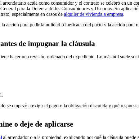
 el arrendatario actúa como consumidor y el contrato se celebró en un c
y General para la Defensa de los Consumidores y Usuarios. Su aplicaci
ntrato, especialmente en casos de
alquiler de vivienda a empresa
.
: la acción para pedir la nulidad o ineficacia del pacto y la acción pa
 antes de impugnar la cláusula
viene hacer una revisión ordenada del expediente. Lo más útil suele ser
l.
 se empezó a exigir el pago o la obligación discutida y qué respuesta 
mine o deje de aplicarse
l
al arrendador o a la propiedad, explicando por qué la cláusula puede se