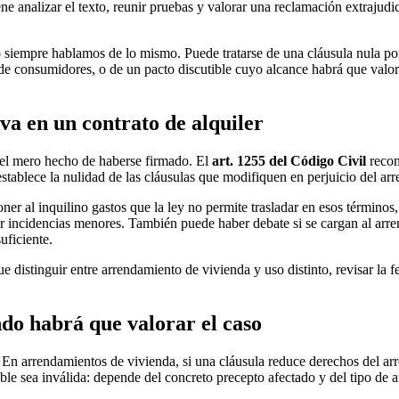
e analizar el texto, reunir pruebas y valorar una reclamación extrajudicia
o siempre hablamos de lo mismo. Puede tratarse de una cláusula nula po
de consumidores, o de un pacto discutible cuyo alcance habrá que valora
va en un contrato de alquiler
 el mero hecho de haberse firmado. El
art. 1255 del Código Civil
recono
stablece la nulidad de las cláusulas que modifiquen en perjuicio del a
oner al inquilino gastos que la ley no permite trasladar en esos término
 incidencias menores. También puede haber debate si se cargan al arren
uficiente.
ue distinguir entre arrendamiento de vivienda y uso distinto, revisar la
do habrá que valorar el caso
. En arrendamientos de vivienda, si una cláusula reduce derechos del ar
ble sea inválida: depende del concreto precepto afectado y del tipo de 