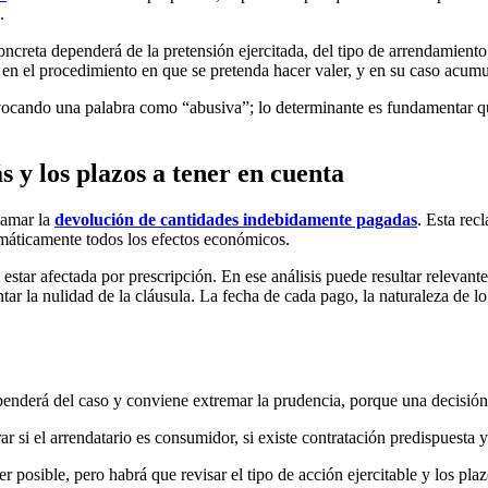
.
oncreta dependerá de la pretensión ejercitada, del tipo de arrendamien
ón en el procedimiento en que se pretenda hacer valer, y en su caso acum
vocando una palabra como “abusiva”; lo determinante es fundamentar qu
 y los plazos a tener en cuenta
lamar la
devolución de cantidades indebidamente pagadas
. Esta rec
tomáticamente todos los efectos económicos.
 estar afectada por prescripción. En ese análisis puede resultar relevant
r la nulidad de la cláusula. La fecha de cada pago, la naturaleza de lo
nderá del caso y conviene extremar la prudencia, porque una decisión u
 si el arrendatario es consumidor, si existe contratación predispuesta 
r posible, pero habrá que revisar el tipo de acción ejercitable y los plaz